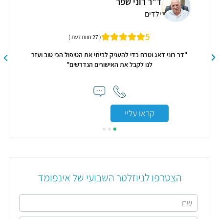
ד"ר רוני שפר
ילדים
יי
מנ
5
( 27 חוות דעת )
רא"
"דר רוני דאג וטרח כדי להעניק לביתי את הטיפול הכי טוב ועזר
לנו לקבל את האישורים הנדרשים"
קראו עליי
הצטרפו לניוזלטר השבועי של אינפומד