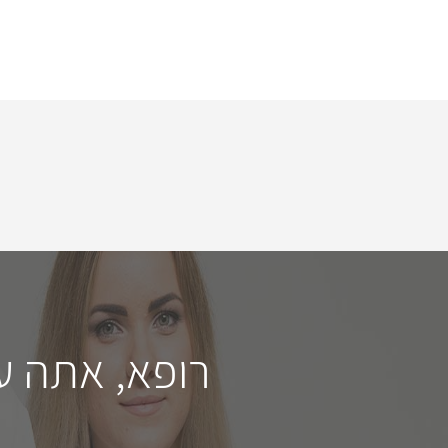
רופא, אתה ע