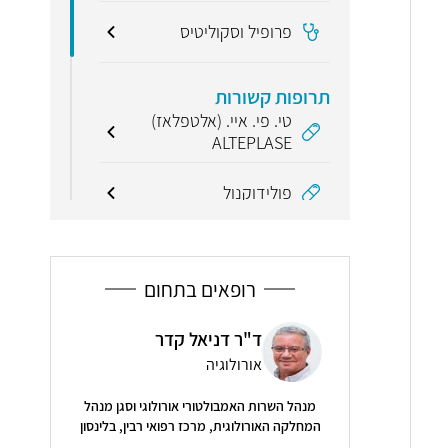
פרופיל וסקוליטיס
תרופות קשורות
טי. פי. איי. (אלטפלאז)
ALTEPLASE
פולידוקנול
מונחים קשורים
רופאים בתחום
אקוגרפיה
ר יגוב
ד"ר דניאל קדר
ד"
אי-ספיקה
אורולוגיה
כיר
מנהל השרות האמבולטורי אורולוגי וסגן מנהל
5
( 14 חוות דעת )
המחלקה האורולוגית, מרכז רפואי רבין, בלינסון