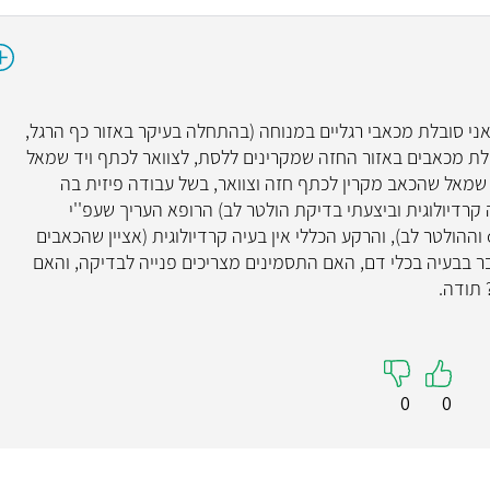
אני סובלת מכאבי רגליים במנוחה (בהתחלה בעיקר באזור כף הרגל,
בלת מכאבים באזור החזה שמקרינים ללסת, לצוואר לכתף ויד שמאל
מאל שהכאב מקרין לכתף חזה וצוואר, בשל עבודה פיזית בה
רדיולוגית וביצעתי בדיקת הולטר לב) הרופא העריך שעפ''י
הבדיקות שביצעתי בעבר (דם, צילום חזה, crp וההולטר לב), והרקע הכללי אין בעיה קרדיולוגית (אציין שהכאבים
ר בבעיה בכלי דם, האם התסמינים מצריכים פנייה לבדיקה, והאם
 תודה.
0
0