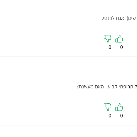
ים), אם רלוונטי.
0
0
ד"ר איגו
כירורגיה
0
0
5