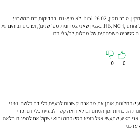
"ד"ר איגור מדהים – קש
כל הדרך. ברמה המקצ
אותי. הרגשתי שאני ביד
שלום ד''ר, בת 28+. בריאה בסה''כ כולסטרול תקין, סוכר תקין, bmi-26.02, לא מעשנת. בבדיקות דם מהשבוע
שמעניק יחס אישי, מסב
ערכים תקינים סה''כ, מלבד- ערכים נמוכים של HB, MCH, urea...אציין שאני צמחונית מס' שנים), וערכים גבוהים של
לכל שאלה. ממליץ
קראו עליי
0
0
 שהתלונות אותן את מתארת קשורות לבעיית כלי דם כלשהי ואיני
ות הנוכחיות ומן הסתם גם לא רואה קשר לבעיית כלי דם. כדי
 אני מציע שתעשי אצל רופא המשפחה והוא ישקול אם להפנות הלאה
עדכני.