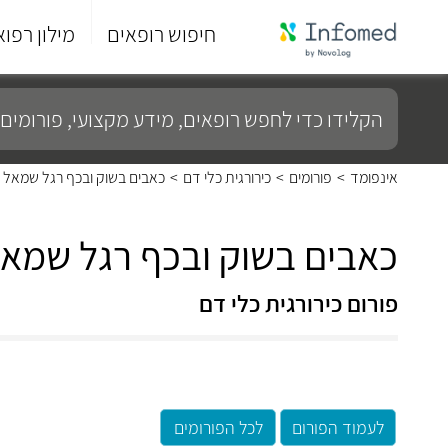
חיפוש רופאים
מילון רפוא
סוף
התפריט
הקלידו
הראשי.
כדי
לחפש
רופאים,
מידע
אינפומד
>
פורומים
>
כירורגית כלי דם
>
כאבים בשוק ובכף רגל שמאל
מקצועי,
פורומים
ועוד...
כאבים בשוק ובכף רגל שמא
פורום כירורגית כלי דם
לעמוד הפורום
לכל הפורומים