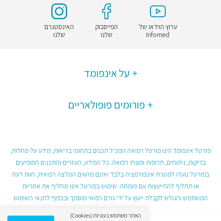
ערוץ הוידאו של
הפייסבוק
האינסטגרם
Infomed
שלנו
שלנו
על אינפומד
פורומים פופולאריים
פורטל אינפומד הינו פורטל רפואה המכיל תכנים בתחומי בריאות, מידע על מחלות,
בדיקות, ניתוחים, תרופות ומונחי רפואה. כל המידע, העזרים והתכנים המופיעים
בפורטל נועדו למטרת אינפורמציה בלבד ואינם מהווים המלצה רפואית, חוות דעת
או תחליף להתייעצות עם מומחה. שימוש בפורטל אינו מחליף את אחריות
המשתמש והגולש לקבלת ייעוץ על ידי גורם רפואי מוסמך ובכפוף לתנאי השימוש
בפורטל.
האתר משתמש בעוגיות (Cookies)