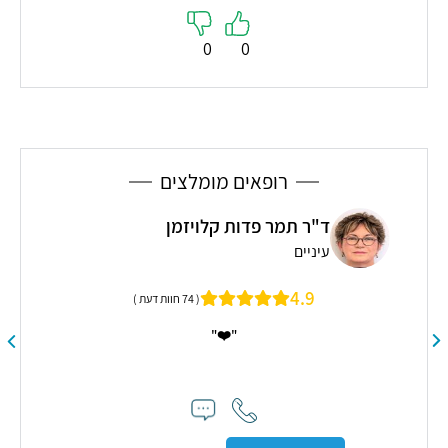
0
0
רופאים מומלצים
ד"ר תמר פדות קלויזמן
עיניים
ת
4.9
( 74 חוות דעת )
"❤️"
"ד"