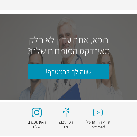
רופא, אתה עדיין לא חלק
מאינדקס המומחים שלנו?
שווה לך להצטרף!
ערוץ הוידאו של
הפייסבוק
האינסטגרם
Infomed
שלנו
שלנו