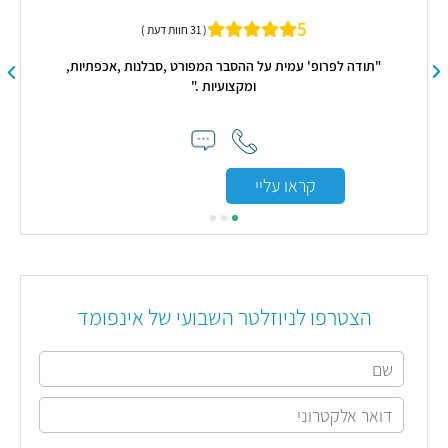
כז
רופ
5
( 31 חוות דעת )
ת מפרק הלסת TMJ
ה
"תודה לפרופ' עמית על ההסבר המפורט ,סבלנות ,אכפתיות,
ומקצועיות ."
קראו עליי
הצטרפו לניוזלטר השבועי של אינפומד