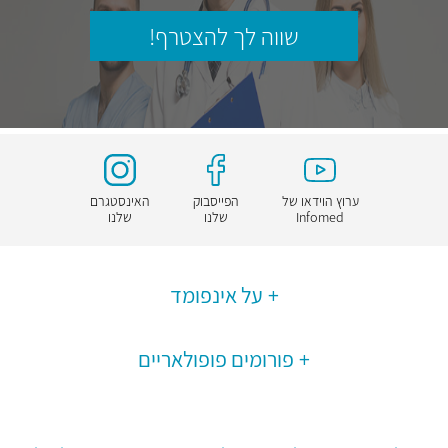
שווה לך להצטרף!
ערוץ הוידאו של
הפייסבוק
האינסטגרם
Infomed
שלנו
שלנו
על אינפומד
פורומים פופולאריים