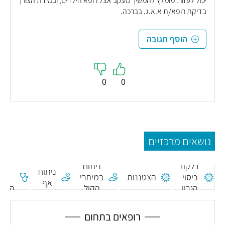
יכול לעזור. מומלץ להמשיך מעקב אצל רופא הילדים, ובמידת הצורך
בדיקת רופא/ת א.א.ג. בברכה.
הוסף תגובה
0
0
נושאים מרכזיים
דלקת
ניתוח
בד
ניתוח
כיסוי
הצטננות
במיתרי
שמ
אף
הגרון
הקול
התנה
רופאים בתחום