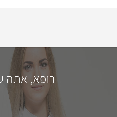
רופא, אתה ע