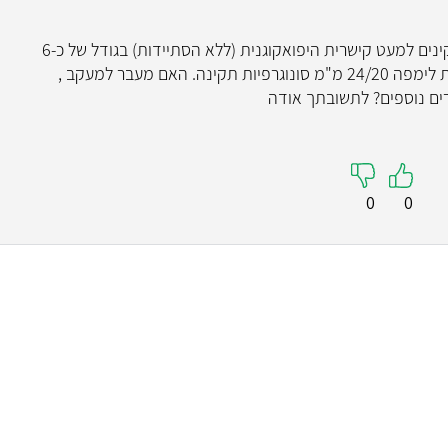
ב US צוואר נצפו בלוטות מגן בגודל ומרקם תקינים למעט קישרית היפואקוגנית (ללא הסתיידות) בגודל של כ-6
מ"מ., בקוטב תחתון של אונה שמאלית. בלוטות לימפה 24/20 מ"מ סונוגרפיות תקינה. האם מעבר למעקב ,
ים נוספים? לתשובתך אודה
0
0