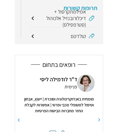
תרופות קשורות
אמילמתקרסול +
דיכלורובנזיל אלכוהול
(סטרפסילס)
קולדקס
מונחים קשורים
דלקת אוזן פנימית (דלקת
רופאים בתחום
מבוך)
 שוחט
ד"ר לודמילה ליסי
ד"ר
תעלת השמע (תעלת
ן וכירורגיית
אוסטאכיוס)
פנימית
אנד
מומחית באנדוקרינולוגיה וסוכרת | ייעוץ, אבחון
4.9
( 17 חוות דעת )
וטיפול למטופלי מכבי ופרטי | אפשרות לקבלת
החזר מחברות הביטוח הפרטיות
טי, חביב, אדיב,נעים
שמצאת את הרפא שלי
חברותייי"