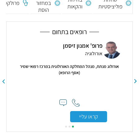
במחזור
פרולקטין
פוליציסטיות
והקאות
הוסת
רופאים בתחום
פרופ' אמנון זיסמן
אורולוגיה
קשב
אורולוג מנתח, מנהל המחלקה האורולוגית במרכז רפואי שמיר
מנ
דרך
(אסף הרופא)
קראו עליי