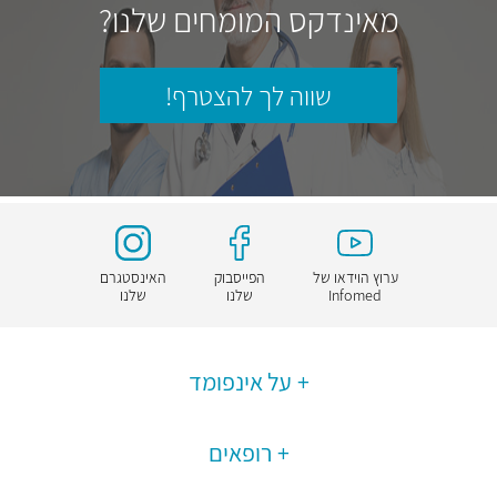
מאינדקס המומחים שלנו?
שווה לך להצטרף!
ערוץ הוידאו של
הפייסבוק
האינסטגרם
Infomed
שלנו
שלנו
על אינפומד
רופאים