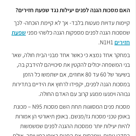
האם מסכות הגנה לפנים יעילות נגד שפעת חזירים?
קיימות עדויות מעטות בלבד- אך לא קיימת הוכחה- לכך
שמסכות הגנה לפנים מספקות הגנה כלשהי מפני
שפעת
חזירים
N1H1.
במחקר אחד נמצא כי כאשר אחד מבני הבית חולה, שאר
בני המשפחה יכולים להקטין את סיכוייהם להידבק בה,
בשיעור של 60 עד 80 אחוזים, אם ישתמשו כל הזמן
במסכות הגנה לפנים, יקפידו לרחוץ את הידיים בתדירות
גבוהה וימנעו ממגע קרוב עם האדם החולה.
מסכות פנים המסווגות תחת השם מסכות N95 – מכונת
באופן טכני מסכות גז/מנשם. באופן תיאורטי הן אמורות
להיות יעילות יותר ממסכות ההגנה לפנים שמשמשות
בחדרי ניתוח, שמכסות את הפנים באופן רפוי יותר. אולם