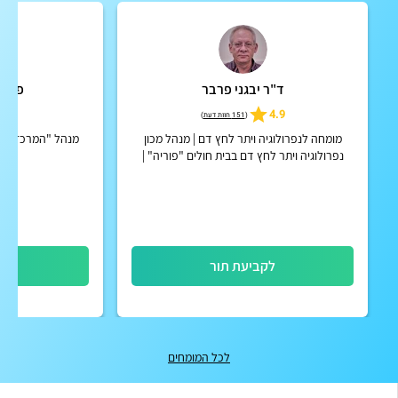
ד"ר יבגני פרבר
פרופ'
5
4.9
(
151 חוות דעת
)
מומחה לנפרולוגיה ויתר לחץ דם | מנהל מכון
מנהל "המרכז לטיפ
נפרולוגיה ויתר לחץ דם בבית חולים "פוריה" |
אפשרות להחזר כספי מחברות הביטוח הפרטיות
לקביעת תור
לק
לכל המומחים