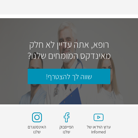
רופא, אתה עדיין לא חלק
מאינדקס המומחים שלנו?
שווה לך להצטרף!
ערוץ הוידאו של
הפייסבוק
האינסטגרם
Infomed
שלנו
שלנו