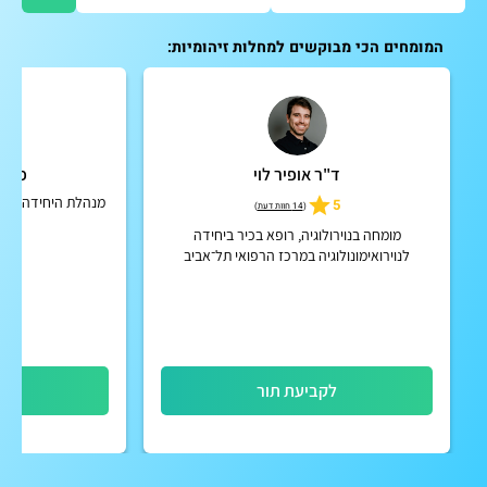
המומחים הכי מבוקשים למחלות זיהומיות:
ד"ר אופיר לוי
פרופ
מנהלת היחידה למחל
5
(
14 חוות דעת
)
וו
מומחה בנוירולוגיה, רופא בכיר ביחידה
לנוירואימונולוגיה במרכז הרפואי תל־אביב
(איכילוב)
לקביעת תור
לק