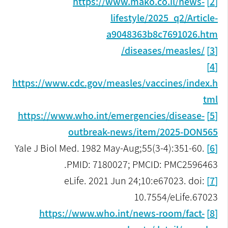
https://www.mako.co.il/news-
[2]
lifestyle/2025_q2/Article-
a9048363b8c7691026.htm
/diseases/measles/
[3]
[4]
https://www.cdc.gov/measles/vaccines/index.h
tml
https://www.who.int/emergencies/disease-
[5]
outbreak-news/item/2025-DON565
Yale J Biol Med. 1982 May-Aug;55(3-4):351-60.
[6]
PMID: 7180027; PMCID: PMC2596463.
eLife. 2021 Jun 24;10:e67023. doi:
[7]
10.7554/eLife.67023
https://www.who.int/news-room/fact-
[8]