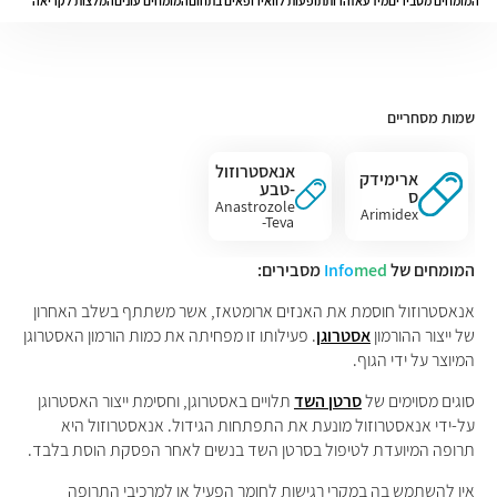
המומחים מסבירים
מידע
אזהרות
תופעות לוואי
רופאים בתחום
המומחים עונים
המלצות לקריאה
שמות מסחריים
אנאסטרוזול
ארימידק
-טבע
ס
Anastrozole
Arimidex
-Teva
המומחים של
med
Info
מסבירים:
אנאסטרוזול חוסמת את האנזים ארומטאז, אשר משתתף בשלב האחרון
של ייצור ההורמון
אסטרוגן
. פעילותו זו מפחיתה את כמות הורמון האסטרוגן
המיוצר על ידי הגוף.
סוגים מסוימים של
סרטן השד
תלויים באסטרוגן, וחסימת ייצור האסטרוגן
על-ידי אנאסטרוזול מונעת את התפתחות הגידול. אנאסטרוזול היא
תרופה המיועדת לטיפול בסרטן השד בנשים לאחר הפסקת הוסת בלבד.
אין להשתמש בה במקרי רגישות לחומר הפעיל או למרכיבי התרופה