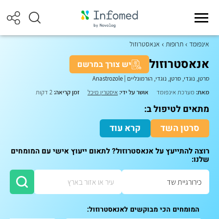
אינפומד
תרופות
אנאסטרוזול
אנאסטרוזול
יש צורך במרשם
סרטן, נוגדי, סרטן, נוגדי, הורמונליים
|
Anastrozole
מאת:
מערכת אינפומד
אושר על ידי:
איסטרין מיכל
זמן קריאה:
2 דקות
מתאים לטיפול ב:
סרטן השד
קרא עוד
רוצה להתייעץ על אנאסטרוזול? לתאום ייעוץ אישי עם המומחים
שלנו:
המומחים הכי מבוקשים לאנאסטרוזול: