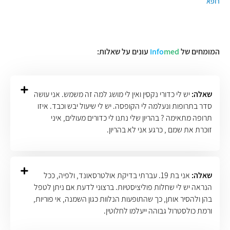
רופא
המומחים של
med
Info
עונים על שאלות:
שאלה:
יש לי כדורי נקסין ואין לי מושג למה זה משמש. אני עושה
סדר בתרופות ונעלמה לי הקופסה. יש לי שיעול יבש וכבד. איזו
תרופה מתאימה ? בהריון שלי נתנו לי כדורים מעולים, איני
זוכרת את שמם , כרגע אני לא בהריון.
שאלה:
אני בת 19. עברתי בדיקת אולטרסאונד, ולפיה, ככל
הנראה יש לי שחלות פוליציסטיות. ברצוני לדעת אם ניתן לטפל
בהן ולהסיר אותן, כך שהתופעות הנלוות כגון השמנה, אי פוריות,
ורמת כולסטרול גבוהה ייעלמו לחלוטין.