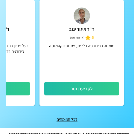
ד"ר איגור יגוב
ד"ר ו
5
5
(
14 חוות דעת
)
מומחה בכירורגיה כללית , שד ופרוקטולוגיה
בעל ניסיון רב בני
כירורגית בביה"ח
לקביעת תור
לק
לכל המומחים