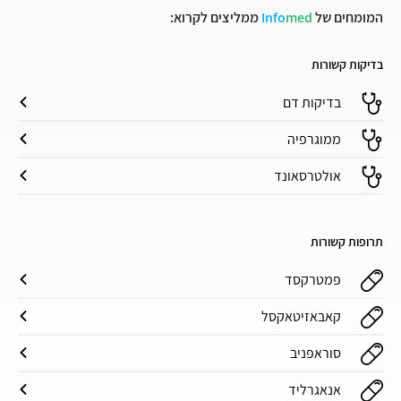
המומחים של
med
Info
ממליצים לקרוא:
בדיקות קשורות
בדיקות דם
ממוגרפיה
אולטרסאונד
תרופות קשורות
פמטרקסד
קאבאזיטאקסל
סוראפניב
אנאגרליד