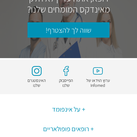
מאינדקס המומחים שלנו?
שווה לך להצטרף!
ערוץ הוידאו של
הפייסבוק
האינסטגרם
Infomed
שלנו
שלנו
על אינפומד
רופאים פופולאריים