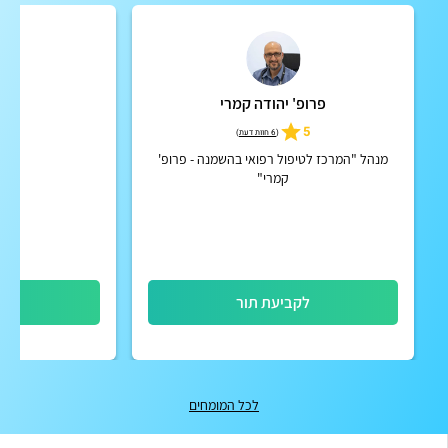
פרופ' יהודה קמרי
א
4.9
5
(
6 חוות דעת
)
מנהל "המרכז לטיפול רפואי בהשמנה - פרופ'
דיאטן
קמרי"
לקביעת תור
לק
לכל המומחים