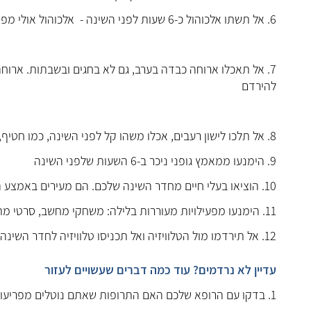
6. אל תשתו אלכוהול כ-6 שעות לפני השינה - אלכוהול אולי מפיל תנומה, אבל הוא גם מייצר שינה שטחית ולא מספקת
7. אל תאכלו ארוחה כבדה בערב, גם לא בחגים ובשבתות. ארוחה
להירדם
8. אל תלכו לישון רעבים, אכלו משהו קל לפני השינה, כמו חטיף, יוגורט, פרי, גרנולה
9. הימנעו ממאמץ גופני ניכר ב-6 השעות שלפני השינה
10. הוציאו בעלי חיים מחדר השינה שלכם. הם מעירים באמצע הלילה ומפריעים להירדם
11. הימנעו מפעילויות מעוררות בלילה: משחקי מחשב, סרטי מתח ואימה, ויכוחים ודיונים או מריבות עם בן/ת הזוג
12. אל תירדמו מול הטלוויזיה ואל תכניסו טלוויזיה לחדר השינה שלכם
עדיין לא נרדמים? עוד כמה דברים שעשויים לעזור
1. בדקו עם הרופא שלכם האם התרופות שאתם נוטלים מפריעות ובקשו להחליף תרופה במידת הצורך