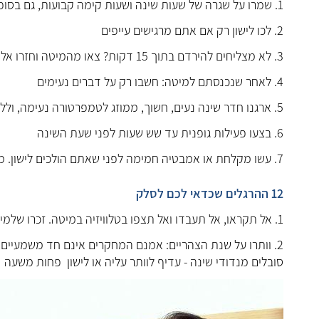
1. שמרו על שגרה של שעות שינה ושעות קימה קבועות, גם בסופי השבוע
2. לכו לישון רק אם אתם מרגישים עייפים
3. לא מצליחים להירדם בתוך 15 דקות? צאו מהמיטה וחזרו אליה רק כשאתם מרגישים עייפים
4. לאחר שנכנסתם למיטה: חשבו רק על דברים נעימים
5. ארגנו חדר שינה נעים, חשוך, ממוזג לטמפרטורה נעימה, וללא פריטים מיותרים
6. בצעו פעילות גופנית עד שש שעות לפני שעת השינה
7. עשו מקלחת או אמבטיה חמימה לפני שאתם הולכים לישון. מים חמימים משחררים שרירים תפוסים ויש להם אפקט מרגיע
12 ההרגלים שכדאי לכם לסלק
1. אל תקראו, אל תעבדו ואל תצפו בטלוויזיה במיטה. זכרו שלמיטה שלכם יש שתי מטרות בלבד: שינה וסקס
2. וותרו על שנת הצהריים: אמנם המחקרים אינם חד משמעיים,
סובלים מנדודי שינה - עדיף לוותר עליה או לישון פחות משעה