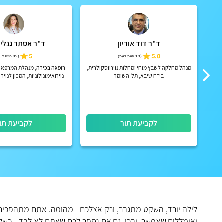
ד"ר דוד אוריון
ד"ר אסתר גנלין 
5
5.0
(
19 חוות דעת
)
(
32 חוות דעת
מנהל מחלקה לשבץ מוחי ומחלות נוירווסקולרית,
רופאה בכירה, מנהלת המרפאה
בי"ח שיבא, תל-השומר
נוירואימונולוגיות, המכון לנוירו
שניידר.
לקביעת תור
לקביעת תו
לילה יורד, השקט מתגבר, ורק אצלכם - מהומה. אתם מתהפכים
ואומללים שאפשר. ובכן, גם אם נספר לכם שאתם לא לבד - כשל