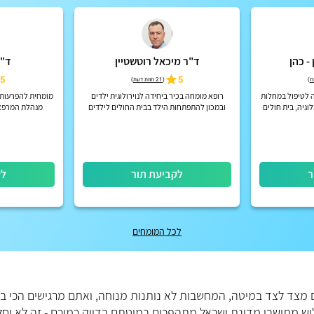
- כהן
ד"ר מיכאל רוטשטיין
ד"ר
5
5
)
(
21 חוות דעת
)
 לטיפול במחלות
רופא מומחה בכיר ביחידה לנוירולוגית ילדים
מומחית להפרעות תנ
לוגיה, בית חולים
ובמכון להתפתחות הילד בבית החולים לילדים
מנהלת המרפאה
"דנה" במרכז הרפואי תל אביב
ר
לקביעת תור
לק
לכל המומחים
 מצד לצד במיטה, המחשבות לא נותנות מנוחה, ואתם מרגישים הכי ב
יש מתושבי מדינת ישראל מתהפכים במיטתם בדיוק כמוכם - זה לא יס