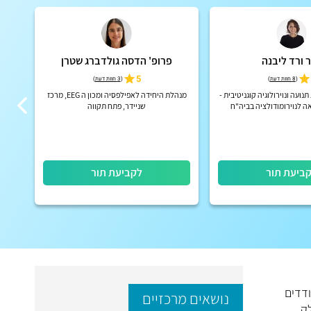
 ורד ליבנה
פרופ' הדסה גולדברג שטרן
5
(
8 חוות דעת
)
(
3 חוות דעת
)
ועה ונוירולוגיה קוגניטיבית -
מנהלת היחידה לאפילפסיה ומכון ה EEG, מרכז
ב
 לנוירומודולציה בביה"ח
שניידר, פתח תקווה
איכילוב
ביעת תור
לקביעת תור
ודדים
נושאים מרכזיים
לק