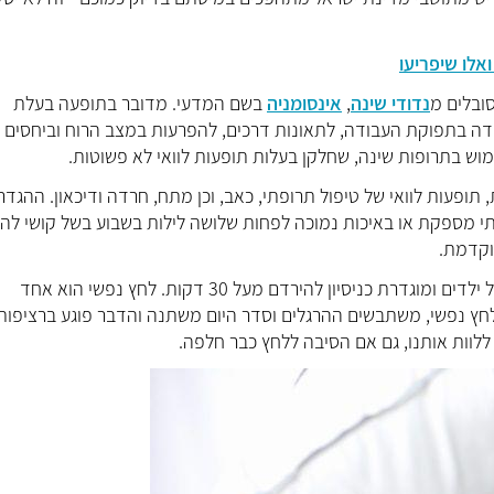
ואלו שיפריעו
נדודי שינה
,
אינסומניה
בשם המדעי. מדובר בתופעה בעלת
דה בתפוקת העבודה, לתאונות דרכים, להפרעות במצב הרוח וביחסים ה
מוש בתרופות שינה, שחלקן בעלות תופעות לוואי לא פשוטות.
ת, תופעות לוואי של טיפול תרופתי, כאב, וכן מתח, חרדה ודיכאון. ההגדר
י מספקת או באיכות נמוכה לפחות שלושה לילות בשבוע בשל קושי להי
מוקדמת.
קושי להירדם היא ההפרעה הנפוצה ביותר, שאינה פוסחת גם על ילדים ומוגדרת כניסיון להירדם מעל 30 דקות. לחץ נפשי הוא אחד
לחץ נפשי, משתבשים ההרגלים וסדר היום משתנה והדבר פוגע ברציפות
לוות אותנו, גם אם הסיבה ללחץ כבר חלפה.