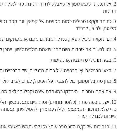
2. אל תכניסו סמארטפון או טאבלט לחדר השינה. כדי לא להתפ
חדשות
3. גם תה וקקאו מכילים כמות מסוימת של קפאין, וגם קפה נטו
מליסה, ולריאן, לבנדר
4. גם שוקולד מכיל קפאין, נסו להימנע גם ממנו או ממתקים שמכילים אותו, כמו גלידה, עוגות ועוגיות
5. נסו לרשום את טרדות היום לפני שאתם הולכים לישון. ייתכן שזה יעזור לכם לסלק מחשבות מטרידות
6. בצעו תרגילי מדיטציה או נשימות
7. בצעו תרגילי כיווץ והרפייה: של כפות הרגליים, של הברכיים והירכיים, של הזרועות, כפות הידיים והצוואר
8. מזון מתובל ומטוגן יכול להכביד על העיכול, לגרום לצרבת ולרפלוקס – הימנעו גם ממנו לפני השינה
9. אם אתם נוחרים - היבדקו במעבדת שינה וקבלו המלצה מרופא שינה לגבי פתרונות אפשריים
10. ישנים בפה פתוח (כלומר נוחרים) ומרגישים צמא במשך הלי
כדי שלא תתעוררו באמצע הלילה עם צורך להטיל שתן. מאותה ס
שיגרום לכם להתעורר
11. הנחירות של בן/ת הזוג מפריעות? נסו להשתמש באטמי אוזניים