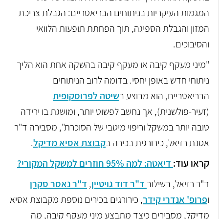
המגמות העיקריות בניתוחים הבריאטריים: הגבלת צריכת
המזון והגבלת הספיגה, תוך הפחתת תופעות הלוואי
והסיבוכים.
"מיני מעקף קיבה או מעקף קיבה בהשקה אחת הוא הליך
ניתוחי חדש באופן יחסי. בדומה לרוב הניתוחים
הבריאטריים, הוא מבוצע ב
שיטה לפרוסקופית
(זעיר-פולשנית), אך נחשב לפשוט יותר, ומושגת בו ירידה
טובה יותר במשקל וריפוי מיטבי של הסוכרת", מסבירה ד"ר
אסנת רזיאל, כירורגית בכירה ב
קבוצת אסיא מדיקל
.
קראו עוד:
דיאטה: למה 95% חוזרים למשקל המקורי?
ד"ר רזיאל, בשילוב
ד"ר דוד גויטיין
,
ד"ר נאסר סקרן
ו
פרופ' אנדרי קידר
, כירורגים בכירים נוספת מקבוצת אסיא
מדיקל, מסבירים כיצד מתבצע מיני מעקף קיבה, מה