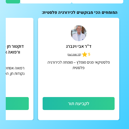
המומחים הכי מבוקשים לכירורגיה פלסטית:
ד"ר אבי וינברג
דוקטור חן - מר
ורפואה אסת
5
(
10 חוות דעת
)
5
פלסטיקאי פנים מומלץ – מומחה לכירורגיה
פלסטית
רפואה אסתטית מ
נקודות חן, הסרת נ
הסרת קונדילומה,
חדשני בס
לקביעת תור
לק