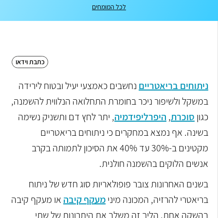
לכל המומחים
כתבת וידאו
ניתוחים בריאטריים
נחשבים כאמצעי יעיל ובטוח לירידה
במשקל ולשיפור ניכר בחומרת התחלואה הנלווית להשמנה,
כגון
סוכרת
,
היפרליפידמיה
, יתר לחץ דם ותשניק נשימה
בשינה. אף נמצא במחקרים כי ניתוחים בריאטריים
מקטינים ב-30% עד 40% את הסיכון לתמותה בקרב
אנשים הלוקים בהשמנה חולנית.
בשנים האחרונות צובר פופולאריות סוג חדש של ניתוח
בריאטרי להרזיה, המכונה מיני
מעקף קיבה
או מעקף קיבה
בהשקה אחת. הליך זה משלב את היתרונות של שתי