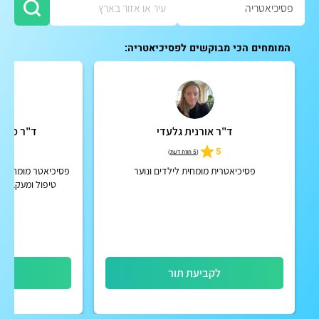
המומחים הכי מבוקשים לפסיכיאטריה:
ד"ר אורנית גלעדי
ד"ר מיכא
4.9
5
(
5 חוות דעת
)
פסיכיאטרית מומחית לילדים ונוער
פסיכיאטר מומחה מט
טיפול ומעקב מק
הפרעות קשב וריכוז
וכרוניו
לקביעת תור
לק