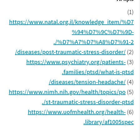
(1)
https://www.natal.org.il/knowledge_item/%D7
%94%D7%9C%D7%9D-
%D7%A7%D7%A8%D7%91-2/.
/diseases/post-traumatic-stress-disorder/
(2)
https://www.psychiatry.org/patients-
(3)
families/ptsd/what-is-ptsd.
/diseases/tension-headache/
(4)
https://www.nimh.nih.gov/health/topics/po
(5)
st-traumatic-stress-disorder-ptsd/.
https://www.uofmhealth.org/health-
(6)
library/af1005spec.