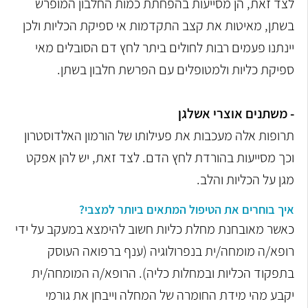
לצד זאת, הן מסייעות
בהפחתת כמות החלבון המופרש
בשתן, מאיטות את קצב התקדמות אי ספיקת
הכליות ולכן
יינתנו פעמים רבות לחולים ביתר לחץ דם הסובלים מאי
ספיקת כליות
ולמטופלים עם הפרשת חלבון בשתן.
- משתנים אוצרי אשלגן
תרופות אלה מעכבות את פעילותו של הורמון האלדוסטרון
וכך מסייעות בהורדת
לחץ הדם. לצד זאת, יש להן אפקט
מגן על הכליות והלב.
איך בוחרים את הטיפול המתאים ביותר למצבי?
כאשר מאובחנת מחלת כליות חשוב להימצא במעקב על ידי
רופא/ה מומחה/ית
בנפרולוגיה (ענף ברפואה העוסק
בתפקוד הכליות ובמחלות כליה). הרופא/ה
המומחה/ית
יקבע מהי מידת החומרה של המחלה וייבחן את גורמי