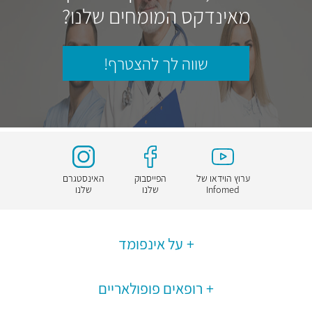
מאינדקס המומחים שלנו?
שווה לך להצטרף!
ערוץ הוידאו של
הפייסבוק
האינסטגרם
Infomed
שלנו
שלנו
על אינפומד
רופאים פופולאריים