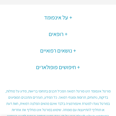
על אינפומד
רופאים
נושאים רפואיים
חיפושים פופולארים
פורטל אינפומד הינו פורטל רפואה המכיל תכנים בתחומי בריאות, מידע על מחלות,
בדיקות, ניתוחים, תרופות ומונחי רפואה. כל המידע, העזרים והתכנים המופיעים
בפורטל נועדו למטרת אינפורמציה בלבד ואינם מהווים המלצה רפואית, חוות דעת
או תחליף להתייעצות עם מומחה. שימוש בפורטל אינו מחליף את אחריות
המשתמש והגולש לקבלת ייעוץ על ידי גורם רפואי מוסמך ובכפוף לתנאי השימוש