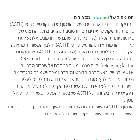
המומחים של
med
Info
מסבירים:
בבדיקה זו בודקים את הריכוז של ההורמון האדרנוקורטיקוטרופי (ACTH)
בדם. הקורטיקוסטרואידים הם הורמונים הנוצרים בחלק החיצוני של
בלוטות יותרת הכליה (אדרנל). הפרשתם של הורמונים אלו נשלטת
על-ידי ההורמון האדרנוקורטיקוטרופי (ACTH), חלבון המשוחרר מהאונה
הקדמית של בלוטת יותרת המוח (היפופיזה). ה- ACTH נוצר ומשוחרר
בתגובה להורמון המשוחרר מההיפותלמוס (CRF - corticotropin
releasing factor). קיים מנגנון משוב המפקח על שחרור הורמון ה-
ACTH. למשל, כאשר רמת הקורטיזול בדם נמוכה ויש צורך להגביר את
רמתו, כמו בזמן לחץ, מוגברת הפרשתו של ACTH וזה מביא לעליה
בשחרור קורטיזול מהאדרנל. כאשר רמת הקורטיזול מגיע לרמה גבוהה
דיה, יש ירידה בשחרור של ACTH שמביאה להפסקה בשחרור קורטיזול
נוסף.
הורמון ה- ACTH משוחרר בצורה מחזורית במשך היממה, כך שרמתו גבוהה
בשעות הבוקר או בשעות היקיצה ויורדת לקראת ערב.