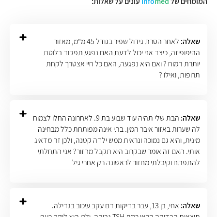
המומחים של
med
Info
עונים על שאלות:
שאלה:
לאחר הסרת גידול שפיר בגודל 45 מ"מ, מאזור
ההיפופיזה, כיצד אני יכול לדעת האם נפגע תפקוד בלוטת
יותרת המוח ? ואם היא נפגעה, האם כל חיי אצטרך לקחת
תרופות, ואילו ?
שאלה:
הבת שלי תהיה עוד שבוע בת 9. לאחרונה החלו לצמוח
לה שערות באזור איבר המין. בתי אינה מפותחת כלל מבחינה
מינית, והיא גם נמוכה ונראית ממש ילדה קטנה, ולכן זה מדאיג
אותי. האם זה אומר שבקרוב היא תקבל מחזור? אני התחלתי
להתפתח וקיבלתי מחזור לראשונה רק אחרי גיל
שאלה:
אחי, בן 13, עבר בדיקות דם עקב עיכוב בגדילה.
תוצאות הבדיקה הראו רמת TSH גבוהה, ולכן הוא לוקח כעת