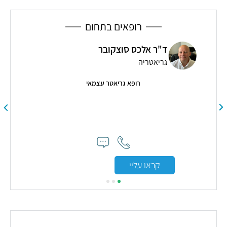
IUD
א
רופאים בתחום
ד"ר אלכס סוצקובר
גריאטריה
רופא גריאטר עצמאי
"
קראו עליי