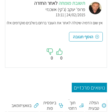
תשובת מומחה
לאחר החזרה
פרופ' יעקב (ג'קי) אשכנזי
24/02/2015 | 13:11
אין שום הדמיה שיכולה לאתר את העובר ברחם בשלבים מוקדמים אלו
הוסף תגובה
0
0
נושאים מרכזיים
חי
התקן
נ
הפלה
תוך
ביופסית
ג
בוואציזומאב
טבעית
רחמי
פות