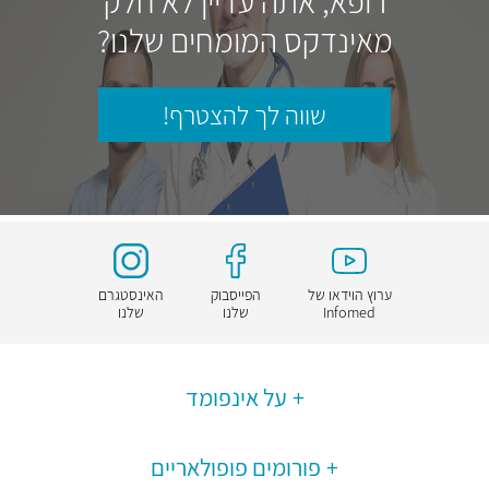
רופא, אתה עדיין לא חלק
מאינדקס המומחים שלנו?
שווה לך להצטרף!
ערוץ הוידאו של
הפייסבוק
האינסטגרם
Infomed
שלנו
שלנו
על אינפומד
פורומים פופולאריים