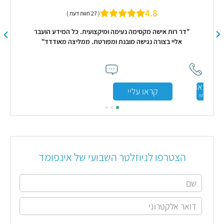
4.8
( 27 חוות דעת )
"דר רות אישה מקסימה נעימה ומיקצועית. כל המידע הועבר
אליי בצורה נגישה מובנת ומפורטת. ממליצה מאודדד"
ון
"ד״ר
יא
לי.
אה
אית
בש
קראו
קראו עליי
עליי
הצטרפו לניוזלטר השבועי של אינפומד