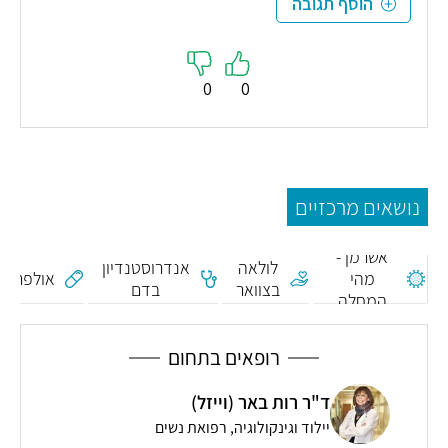
הוסף תגובה
0
0
נושאים מרכזיים
תסמונת
כריתת
אשרמן -
לולאה
אנדרוסטנדיון
מהי
אולפריב
בצוואר
בדם
המחלה
הרחם
והשלכותיה
רופאים בתחום
ד"ר רות באר (וייזל)
יילוד וגינקולוגיה, רפואת נשים