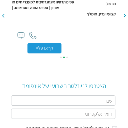
פסיכותרפיה אינטגרטיבית למעברי חיים מורכבים: מומחיות בליווי
אובדן | סטרס הנובע מטראומה | וניהול רגשי
. מומלץ
קראו עליי
הצטרפו לניוזלטר השבועי של אינפומד