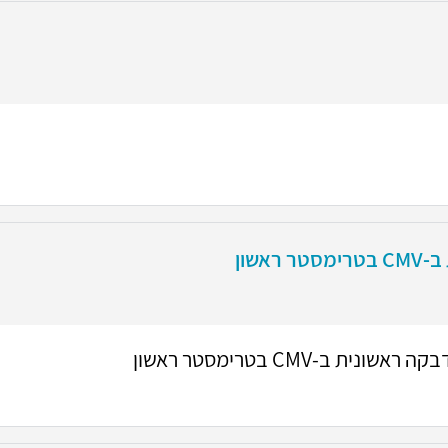
אשון
ית ב-CMV בטרימסטר ראשון