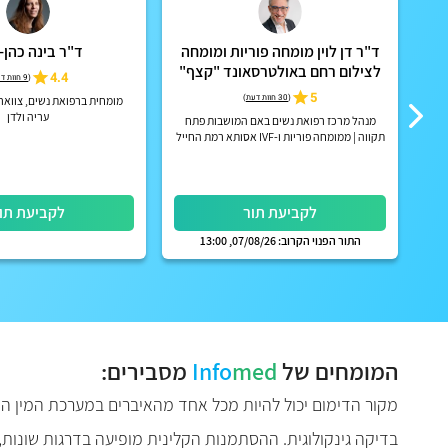
ד"ר דן לוין מומחה פוריות ומומחה
ד"ר בינה כהן-
לצילום רחם באולטרסאונד "קצף"
4.4
(
9 חוות דעת
EX-EM
5
(
30 חוות דעת
)
א בכיר
מומחית ברפואת נשים, צווא
בין
עריה ולדן
מנהל מרכז רפואת נשים באם המושבות פתח
תקווה | ממומחה פוריות ו-IVF אסותא רמת החייל
| אפשרות לקבלת החזר על ייעוץ מחברות הביטוח
הפרטיות
לקביעת תור
לקביעת תו
התור הפנוי הקרוב: 07/08/26, 13:00
המומחים של
med
Info
מסבירים:
מקור הדימום יכול להיות מכל אחד מהאיברים במערכת המין התחת
בדיקה גינקולוגית. ההסתמנות הקלינית מופיעה בדרגות שונות