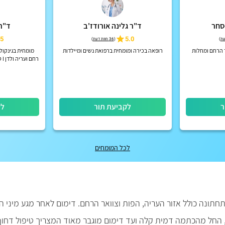
סחר
ד"ר גלינה אורודז'ב
ד"ר
5
5.0
)
(
36 חוות דעת
)
ר הרחם ומחלות
רופאה בכירה ומומחית ברפואת נשים ומיילדות
מומחית בגינקולו
רחם ועריה ולדן I טיפולים בטכנולוגיות מתקדמות
ר
לקביעת תור
לק
לכל המומחים
ונה כולל אזור העריה, הפות וצוואר הרחם. דימום לאחר מגע מיני הוא
, החל מהכתמה דמית קלה ועד דימום מוגבר מאוד המצריך טיפול דחוף