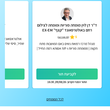
ד"ר דן לוין מומחה פוריות ומומחה לצילום
ד"ר 
רחם באולטרסאונד "קצף" EX-EM
4.9
5
(
30 חוות דעת
)
אולטראסאונד במייל
שפיר, סיסי שליה, 
מנהל מרכז רפואת נשים באם המושבות פתח
גינקולוגי, תלת 
תקווה | ממומחה פוריות ו-IVF אסותא רמת החייל |
אפשרות לקבלת החזר על ייעוץ מחברות הביטוח
הפרטיות
לקביעת תור
לק
התור הפנוי הקרוב: 09/08/26, 16:30
לכל המומחים