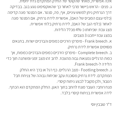
אינה אפשרית, מאחר שהקוטר של החלק המתקדם גדול יחסית.
ג. פנים - הראש ביישור מרבי לאחור כך שהאוקסיפוט נוגע בגב. בבדיקה
דרך הנרתיק ניתן למשש עיניים, אף, פה, סנטר. אם הסנטר פונה קדימה
(כלפי עצם הפוביס של האם), אפשרית לידת נרתיק. אם הסנטר פונה
לאחור (כלפי הגב של האם), לידת נרתיק בלתי אפשרית.
מצג עכוז: שכיחותו כ-4% מכלל הלידות.
במצג עכוז ייתכנו 3 מצבים:
א. Frank breech - מיפרקי הירכיים כפופים והברכיים ישרות. בתנאים
מסוימים אפשרית לידת נרתיק.
ב. Complete breech - מיפרקי הירכיים כפופים והברכיים כפופות, אך
כפות הרגליים נמצאות גבוה מהעכוז. לרוב זהו מצב זמני ומשתנה תוך כדי
הלידה ל-Frank breech.
ג. Footling breech - מצב הרגליים. כף רגל או ברך היא החלק
המתקדם. לידת נרתיק מסוכנת עקב שכיחות גבוהה של צניחת חבל
הטבור, ולכן מקובל לבצע ניתוח קיסרי.
מנח רוחבי: העובר מונח לרוחב בתוך האגן. החלק המתקדם הוא הכתף.
לידה אפשרית בניתוח קיסרי בלבד.
ד"ר טובבין יוסי