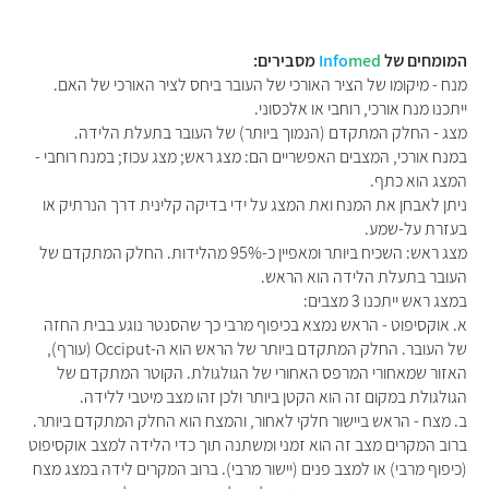
המומחים של
med
Info
מסבירים:
מנח - מיקומו של הציר האורכי של העובר ביחס לציר האורכי של האם.
ייתכנו מנח אורכי, רוחבי או אלכסוני.
מצג - החלק המתקדם (הנמוך ביותר) של העובר בתעלת הלידה.
במנח אורכי, המצבים האפשריים הם: מצג ראש; מצג עכוז; במנח רוחבי -
המצג הוא כתף.
ניתן לאבחן את המנח ואת המצג על ידי בדיקה קלינית דרך הנרתיק או
בעזרת על-שמע.
מצג ראש: השכיח ביותר ומאפיין כ-95% מהלידות. החלק המתקדם של
העובר בתעלת הלידה הוא הראש.
במצג ראש ייתכנו 3 מצבים:
א. אוקסיפוט - הראש נמצא בכיפוף מרבי כך שהסנטר נוגע בבית החזה
של העובר. החלק המתקדם ביותר של הראש הוא ה-Occiput (עורף),
האזור שמאחורי המרפס האחורי של הגולגולת. הקוטר המתקדם של
הגולגולת במקום זה הוא הקטן ביותר ולכן זהו מצב מיטבי ללידה.
ב. מצח - הראש ביישור חלקי לאחור, והמצח הוא החלק המתקדם ביותר.
ברוב המקרים מצב זה הוא זמני ומשתנה תוך כדי הלידה למצב אוקסיפוט
(כיפוף מרבי) או למצב פנים (יישור מרבי). ברוב המקרים לידה במצג מצח