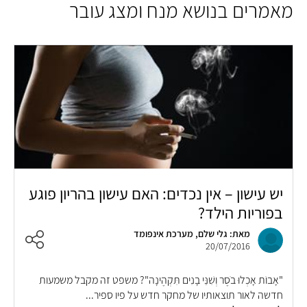
מאמרים בנושא מנח ומצג עובר
יש עישון – אין נכדים: האם עישון בהריון פוגע
בפוריות הילד?
מאת: גלי שלם, מערכת אינפומד
20/07/2016
"אָבוֹת אָכְלוּ בֹסֶר וְשִׁנֵּי בָנִים תִּקְהֶינָה"? משפט זה מקבל משמעות
חדשה לאור תוצאותיו של מחקר חדש על פיו ספיר...