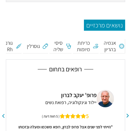
נושאים מרכזיים
חיסון
נגד
אנמיה
כריתת
סיסי
גורם
גוסרלין
בהריון
מיומות
שליה
Rh -
אנטי
D
רופאים בתחום
פרופ' יעקב לברון
יילוד וגינקולוגיה, רפואת נשים
5
( 5 חוות דעת )
"הייתי לפני שנים אצל פרופ לברון, רופא משכמו ומעלה ובזכותו