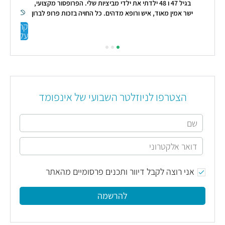
בגיל 47 ו 48 ילדתי את ילדי מביציות שלי. הפרופסור מקצועי,
ישר אמין מאוד, איש ורופא מדהים. כל החויה בזכות פרופ לברון
הייתה מעולה. אני מודה לו על טיפול מסור והכי טוב שהרפואה
קראו
מכירה. עו"ד סיגלית ישעיהו"
עליי
הצטרפו לניוזלטר השבועי של אינפומד
אני רוצה לקבל דיוור ותכנים פרסומיים מהאתר
להרשמה