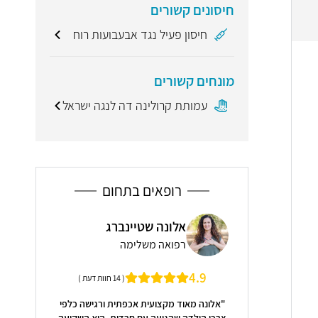
חיסונים קשורים
חיסון פעיל נגד אבעבועות רוח
מונחים קשורים
עמותת קרולינה דה לנגה ישראל
רופאים בתחום
וני
אלונה שטיינברג
ד"ר
לימה
רפואה משלימה
נויר
5.0
4.9
( 5 חוות דעת )
( 14 חוות דעת )
, סובלנית. בעלת ידע
"אלונה מאוד מקצועית אכפתית ורגישה כלפי
שובה ובעיקר מקצועית.
צרכי הילדה שהגיעה עם חרדות. היא השקיעה
בנושא קשב ורי