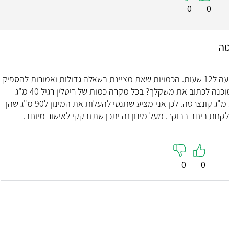
0
0
טה
יעל שלום! קונצרטה היא תרופה מעולה ומשפיעה ל12 שעות. הכמויות שאת מציינת בשאלה גדולות ואמורות להספיק
. בכל זאת המינון גם תלוי במשקל . האם את מוכנה לכתוב את משקלך? בכל מקרה כמות של ריטלין רגיל 40 מ"ג
שוות ערך לקונצרטה פעם ביום במינון של 128 מ"ג קונצרטה. לכן אני מציע שתנסי להעלות את המינון ל90 מ"ג שהן
אינסה אל
0
0
רפואה מש
5
"אינסה רגישה, מכילה
עצום. זמינה תמיד. ק