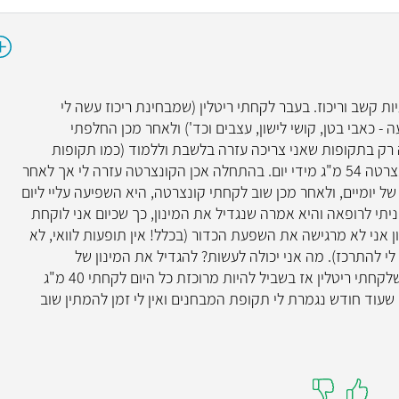
עיר עם בעיות קשב וריכוז. בעבר לקחתי ריטלין (שמבחינת ריכוז עשה לי
 - כאבי בטן, קושי לישון, עצבים וכד') ולאחר מכן החלפתי
 רק בתקופות שאני צריכה עזרה בלשבת וללמוד (כמו תקופות
מבחנים). בחודשיים האחרונים אני לוקחת קונצרטה 54 מ"ג מידי יום. בהתחלה אכן הקונצרטה עזרה לי אך לאחר
יומיים, ולאחר מכן שוב לקחתי קונצרטה, היא השפיעה עליי ליום
יתי לרופאה והיא אמרה שנגדיל את המינון, כך שכיום אני לוקחת
ת המינון אני לא מרגישה את השפעת הכדור (בכלל! אין תופעות לוואי, לא
לי להתרכז). מה אני יכולה לעשות? להגדיל את המינון של
הקונצרטה? לחזור לריטלין? (אציין שבתקופה שלקחתי ריטלין אז בשביל להיות מרוכזת כל היום לקחתי 40 מ"ג
דחוף כיוון שעוד חודש נגמרת לי תקופת המבחנים ואין לי זמן להמתין שוב