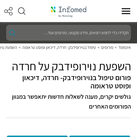
הקלידו
כדי
לחפש
רופאים,
אינפומד
>
פורומים
>
טיפול בנוירופידבק- חרדה, דיכאון ופוסט טראומה
>
השפעת נויר
מידע
מקצועי,
פורומים
השפעת נוירופידבק על חרדה
ועוד...
פורום טיפול בנוירופידבק- חרדה, דיכאון
ופוסט טראומה
גולשים יקרים, מענה לשאלות חדשות יתאפשר במגוון
הפורומים האחרים