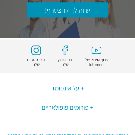
שווה לך להצטרף!
ערוץ הוידאו של
הפייסבוק
האינסטגרם
Infomed
שלנו
שלנו
על אינפומד
פורומים פופולאריים