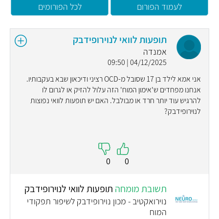
לעמוד הפורום
לכל הפורומים
תופעות לוואי לנוירופידבק
אמנדה
04/12/2025 | 09:50
אני אמא לילד בן 17 שסובל מ-OCD רציני ודיכאון שבא בעקבותיו.
אנחנו מפחדים ש'אימון המוח' הזה עלול להזיק או לגרום לו
להרגיש עוד יותר חרד או מבולבל. האם יש תופעות לוואי נפוצות
לנוירופידבק?
0
0
תשובת מומחה
תופעות לוואי לנוירופידבק
נוירואקטיב - מכון נוירופידבק לשיפור תפקודי
המוח