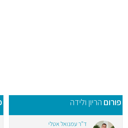
פורום
הריון ולידה
פ
ד"ר עמנואל אטלי