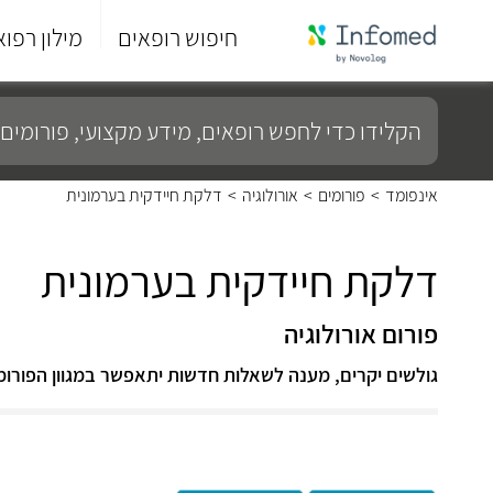
חיפוש רופאים
מילון רפוא
סוף
התפריט
הקלידו
הראשי.
כדי
לחפש
רופאים,
מידע
אינפומד
>
פורומים
>
אורולוגיה
>
דלקת חיידקית בערמונית
מקצועי,
פורומים
ועוד...
דלקת חיידקית בערמונית
פורום אורולוגיה
גולשים יקרים, מענה לשאלות חדשות יתאפשר במגוון הפורומ