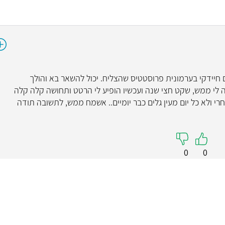
ד"ר עמית דרוין
ד"ר 
ראומטולוגיה כללית
נפרו
5
4.9
( 19 חוות דעת )
 חיידקי בערמונית פרוסטטיס שהצליח. יכול להשאר בא והולך
 לי ממש, שקט חצי שנה ועכשיו הופיע לי הרטט ותחושה קלה קלה
"דוקטור עמית דרווין רופא מצוין נעים רגיש
"רופא אם יח
ולא כל יום מעין גלים כבר יומיים.. אשמח ממש, לתשובה תודה
ואכפתי קשוב איין הרבה כמוהו"
0
0
קראו עליי
קראו עלי