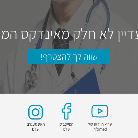
דיין לא חלק מאינדקס המו
שווה לך להצטרף!
ערוץ הוידאו של
הפייסבוק
האינסטגרם
Infomed
שלנו
שלנו