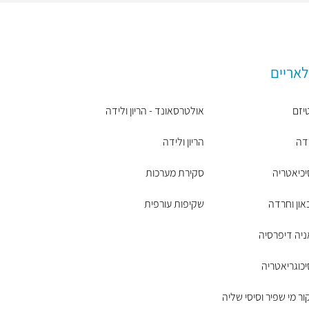
לאריים
יזם
אולטרסאונד - הריון ולידה
דה
הריון ולידה
כיאטריה
סקירת מערכות
און וחרדה
שקיפות עורפית
יה דיפרסיה
כוגריאטריה
ור מי שפיר וסיסי שליה