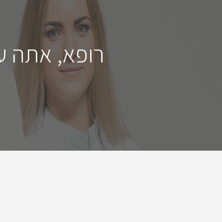
רופא, אתה ע