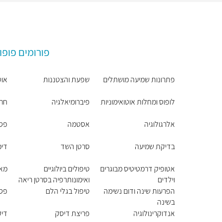
פורומים פופו
פתרונות שמיעה מושתלים
שפעת והצטננות
אוט
לופוס ומחלות אוטואימוניות
פיברומיאלגיה
חר
אלרגולוגיה
אסטמה
פסי
בדיקת שמיעה
סרטן השד
דיכ
אטופיק דרמטיטיס מבוגרים
טיפולים ביולוגיים
מאנ
וילדים
ואימונותרפיה בסרטן ריאה
הפרעות שינה ודום נשימה
טיפול בגלי הלם
פסי
בשינה
אנדוקרינולוגיה
פריצת דיסק
דיק