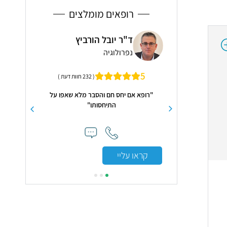
רופאים מומלצים
יובל הורביץ
פרופ' אדריאן אלנבוגן
לוגיה
יילוד וגינקולוגיה, רפואת נשים
מנהל אקדמי ויועץ פריון
.9
( 232 חוות דעת )
ס חם והסבר מלא שאפו על
"דוקטו
התיחסותו"
ו
י
קראו עליי
קר