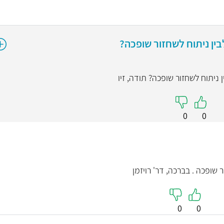
ד"ר ויקט
בין ניתוח לשחזור שופכה?
כירורגיה
5
 ניתוח לשחזור שופכה? תודה, זיו
"הרופא היה מאוד קשו
הניתוח היה מעו
0
0
קראו עליי
שופכה . בברכה, דר' רויזמן
0
0