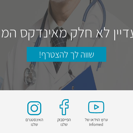
דיין לא חלק מאינדקס המו
שווה לך להצטרף!
ערוץ הוידאו של
הפייסבוק
האינסטגרם
Infomed
שלנו
שלנו