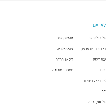
לאריים
ול בגלי הלם
פסיכותרפיה
ים בכתף ובמרפק
פסיכיאטריה
צת דיסק
דיכאון וחרדה
יזם
מאניה דיפרסיה
יזם אצל תינוקות
דה
ול זוגי, טיפול