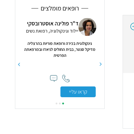
רופאים מומלצים
ור קוראקין
ד"ר פולינה אוסטרובסקי
ד"ר
יילוד וגינקולוגיה, רפואת נשים
ילד
גינקולוגית בכירה ורופאת פוריות בהרצליה
5
( 13 חוות דעת )
מדיקל סנטר, בבית החולים לניאדו ובמרפאתה
הפרטית
ב והשירות לםני ואחרי
"דר רוני דא
לה מאוד ממליצה"
הטיפול הכי טו
קראו עליי
קראו עלי