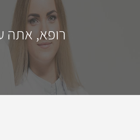
רופא, אתה ע