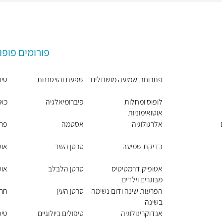
פורומים פופו
פתרונות שמיעה מושתלים
שפעת והצטננות
טיפ
לופוס ומחלות
פיברומיאלגיה
כאב
אוטואימוניות
אלרגולוגיה
אסטמה
פרי
בדיקת שמיעה
סרטן השד
אוט
אטופיק דרמטיטיס
סרטן הלבלב
אוט
מבוגרים וילדים
הפרעות שינה ודום נשימה
סרטן העין
חר
בשינה
אנדוקרינולוגיה
טיפולים ביולוגיים
טיפ