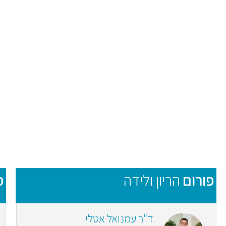
פורום
הריון ולידה
פ
ד"ר עמנואל אטלי