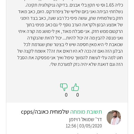
כליה 1.65 וסי טי תקין בלי אבנים. בדיקה גניקולוגית תקינה.
נשלחתי הביתה ואני ביום שלישי של ציפרודקס. היום, כאב מאוד
חזק בשלפוחית שתן, עושה פיפי כל רבע שעה, כאב בצד הימני
של אמצע הבטן ולקראת הערב נוסף לי גם כאב פנימי בתוך
הרקטום ממש חזק. אני סובלת מאוד, אין לי מושג מה קורה איתי
ואני מנסה להבין מה זה יכול להיות... יכול להיות שהנקודה
שכואבת לי היא מאין חסימה שיש לי בצינור שתן שגורמת לכל
הבלגן הזה ואם זה ככה לא היו רואים את זה?? אשמח לקצה של
חוט למה עלי לעשות להמשך טיפול ואיך אני מפסיקה את הסבל
הזה וגם דואגת שלא יהיה נזק למערכת שלי.
0
0
תשובת מומחה
שלפוחית כאובה/cpps
דר' שמואל רויזמן
03/05/2020 | 12:56