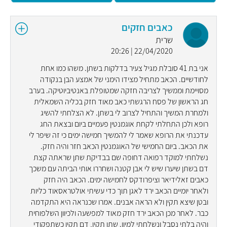
כאבים חזקים
שרית
22/04/2020 | 20:26
אני בת 41 סובלת מגיל צעיר בדלקות בשתן. משהו כמו אחת
לחודשיים. הכאב מתחיל מצידו הימני של אמצע הבן בנקודה
מסויימת וממשיך לצריבה חזקה שמטופלת באנטיביוטיקה. בערב
חג הראשון של פסח הרגשתי כאב מאוד חזק בכליה השמאלית
ולמחרת המשיך והתחיל לצרוב לי בשתן. לא הצלחתי להשיג
רופא ולכן התחלתי לקחת אוגמנטין פעמיים ביום ובצאת החג
עדכנתי את הרופא שאמר לי להמשיך חמישה ימים כי זה שיפר לי
את הכאב. ביום החמישי של האוגמנטין הכאב חזר והיה חזק.
נשלחתי למוקד רפואה דחופה שם בבדיקת שתן שראתה קצת
דם בשתן שיערו שיש לי אבן קטנה ושחררו אותי הביתה עם משכך
כאבים זאלידיאר וציפרודקס לחמישה ימים. הכאב היה חזק
ולאחר יומיים הכאב ירד לאגן תוך כדי עשיתי אולטראסאוד כליות
ובטן שיצא תקין ולא הראה אבנים. אמרו שכנראה היא התקדמה
כבר. לאחר מכן הכאב ירד חזק מאוד למפשעה ולכיוון השלפוחית
והיה בלתי נסבל ונשלחתי למיון. שתן תקין, דם תקין כשתפקודי