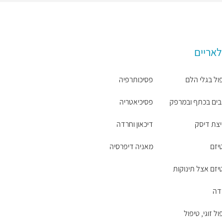
לאריים
ול בגלי הלם
פסיכותרפיה
ים בכתף ובמרפק
פסיכיאטריה
צת דיסק
דיכאון וחרדה
יזם
מאניה דיפרסיה
יזם אצל תינוקות
דה
ול זוגי, טיפול