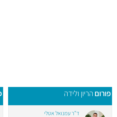
פורום
הריון ולידה
פ
ד"ר עמנואל אטלי