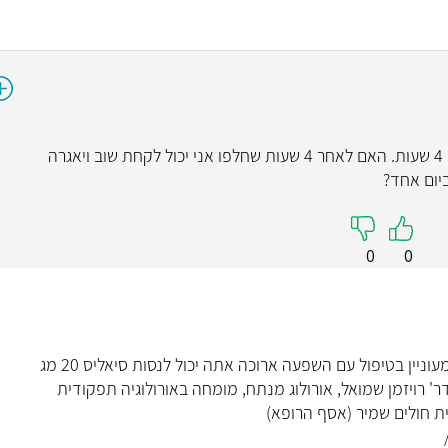
ד"ר אסתר
נוירולוגיה
5
זמן ההשפעה של ויאגרה 100 הוא פלוס/מינוס 4 שעות. האם לאחר 4 שעות שחלפו אני יכול לקחת שוב ויאגרה
"ד״ר גנלין רופאה מקצ
מקסימה! דיברה בגובה 
גילתה רגישות והבנה וה
🩷 גם הנער המתבגר
0
0
מהפגישה איתה.
קראו עליי
כדור ויאגרה משפיעה עד 24 שעות, אם אתה מעוניין בטיפול עם השפעה ארוכה אתה יכול לנסות סיאליס 20 מג
 שעות. #בברכה, דר' רויזמן שמואל, אורולוג מנתח, מומחה באורולוגיה תפקודית
ית חולים שמיר (אסף הרופא)