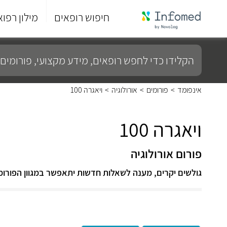
חיפוש רופאים
מילון רפוא
סוף
התפריט
הקלידו
הראשי.
כדי
לחפש
רופאים,
מידע
אינפומד
>
פורומים
>
אורולוגיה
>
ויאגרה 100
מקצועי,
פורומים
ועוד...
ויאגרה 100
פורום אורולוגיה
גולשים יקרים, מענה לשאלות חדשות יתאפשר במגוון הפורומ