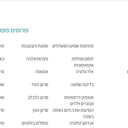
פורומים פופו
פתרונות שמיעה מושתלים
שפעת והצטננות
טיפ
לופוס ומחלות
פיברומיאלגיה
כאב
אוטואימוניות
אלרגולוגיה
אסטמה
פרי
בדיקת שמיעה
סרטן השד
אוט
אטופיק דרמטיטיס
סרטן הלבלב
אוט
מבוגרים וילדים
הפרעות שינה ודום נשימה
סרטן העין
חר
בשינה
אנדוקרינולוגיה
טיפולים ביולוגיים
טיפ