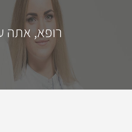
רופא, אתה ע