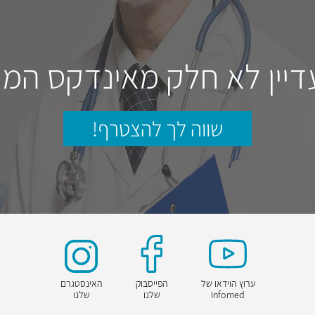
דיין לא חלק מאינדקס המו
שווה לך להצטרף!
ערוץ הוידאו של
הפייסבוק
האינסטגרם
Infomed
שלנו
שלנו