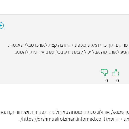
ד"ר גיל ל
יילוד וגינ
4.9
א פריקם תוך כדי האקט מטפטף החוצה קצת לאורכו מבלי שאגמור.
גיע לאורגזמה אבל יכול לצאת זרע בכל זאת. איך ניתן להמנע
"ד״ר לוי הקשיב, הסב
שלי ואופן פתרון הבעי
מקווה להחלמה ש
0
0
קראו עליי
זמן שמואל, אורולוג מנתח, מומחה באורולוגיה תפקודית ושיחזורית,רופא
https://drshmuelroi/