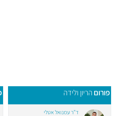
פורום
הריון ולידה
פ
ד"ר עמנואל אטלי