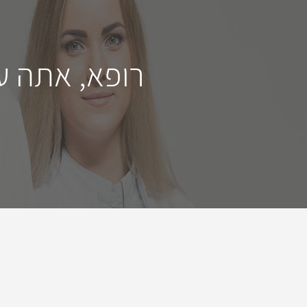
רופא, אתה ע