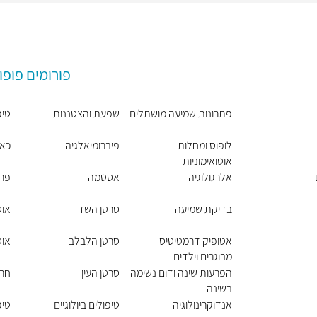
פורומים פופו
פתרונות שמיעה מושתלים
שפעת והצטננות
טיפ
לופוס ומחלות
פיברומיאלגיה
כאב
אוטואימוניות
אלרגולוגיה
אסטמה
פרי
בדיקת שמיעה
סרטן השד
אוט
אטופיק דרמטיטיס
סרטן הלבלב
אוט
מבוגרים וילדים
הפרעות שינה ודום נשימה
סרטן העין
חר
בשינה
אנדוקרינולוגיה
טיפולים ביולוגיים
טיפ