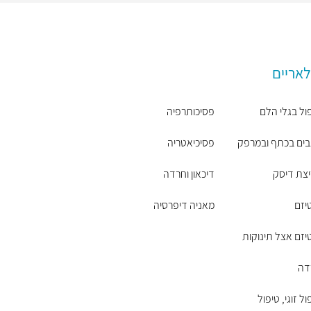
לאריים
ול בגלי הלם
פסיכותרפיה
ים בכתף ובמרפק
פסיכיאטריה
צת דיסק
דיכאון וחרדה
יזם
מאניה דיפרסיה
יזם אצל תינוקות
דה
ול זוגי, טיפול