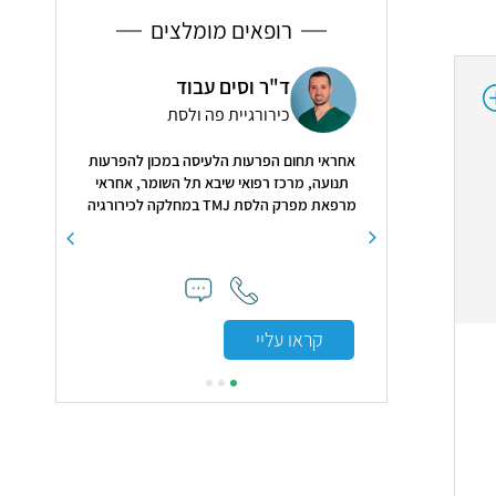
רופאים מומלצים
וי
ד"ר וסים עבוד
ד"ר
קולוגיה, רפואת נשים
כירורגיית פה ולסת
רפו
אחראי תחום הפרעות הלעיסה במכון להפרעות
5
( 52 חוות דעת )
תנועה, מרכז רפואי שיבא תל השומר, אחראי
מרפאת מפרק הלסת TMJ במחלקה לכירורגיה
יר ואף פירט את הבעיה
"הייתה ל
פה ולסתות, מרכז רפואי בני ציון חיפה
ה. הניתוח עבר בהצלחה
מקצועי,נעים,
למה. תודה רבה"
קראו עליי
קראו עלי