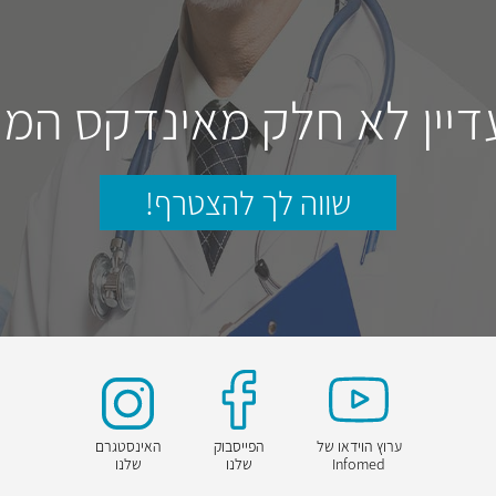
דיין לא חלק מאינדקס המו
שווה לך להצטרף!
ערוץ הוידאו של
הפייסבוק
האינסטגרם
Infomed
שלנו
שלנו