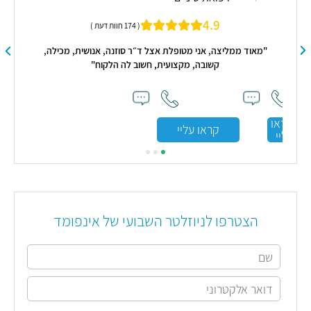
4.9
( 174 חוות דעת )
"מאוד ממליצה, אני מטופלת אצל ד״ר סוזנה, אנושית, מכילה,
קשובה, מקצועית, חשוב לה הלקוח"
ון
ה
והר
קראו
קראו עליי
עליי
הצטרפו לניוזלטר השבועי של אינפומד