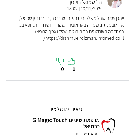
דר' שמואל רויזמן
10/11/2020 | 18:02
ייתכן שאת סובל משלפוחית רגיזה. #בברכה, דר' רויזמן שמואל,
אורולוג מנתח, מומחה באורולוגיה תפקודית ושיחזורית,רופא בכיר
במחלקה האורולוגית בבית חולים שמיר (אסף הרופא)
https://drshmuelroizman.infomed.co.il/
0
0
רופאים מומלצים
מרפאת שיניים G Magic Touch
כרמיאל
רפואת שיניים