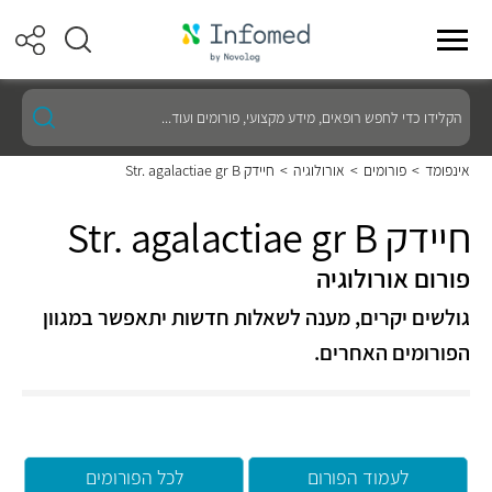
הקלידו
כדי
לחפש
רופאים,
אינפומד
>
פורומים
>
אורולוגיה
>
חיידק Str. agalactiae gr B
מידע
מקצועי,
פורומים
חיידק Str. agalactiae gr B
ועוד...
פורום אורולוגיה
גולשים יקרים, מענה לשאלות חדשות יתאפשר במגוון
הפורומים האחרים.
לעמוד הפורום
לכל הפורומים