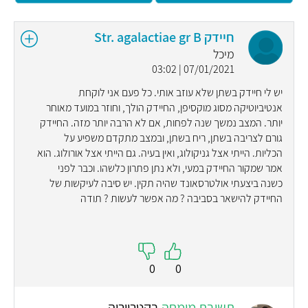
חיידק Str. agalactiae gr B
מיכל
07/01/2021 | 03:02
יש לי חיידק בשתן שלא עוזב אותי. כל פעם אני לוקחת
אנטיביוטיקה מסוג מוקסיפן, החיידק הולך, וחוזר במועד מאוחר
יותר. המצב נמשך שנה לפחות, אם לא הרבה יותר מזה. החיידק
גורם לצריבה בשתן, ריח בשתן, ובמצב מתקדם משפיע על
הכליות. הייתי אצל גניקולוג, ואין בעיה. גם הייתי אצל אורולוג. הוא
אמר שמקור החיידק במעי, ולא נתן פתרון כלשהו. וכבר לפני
כשנה ביצעתי אולטרסאונד שהיה תקין. יש סיבה לעיקשות של
החיידק להישאר בסביבה ? מה אפשר לעשות ? תודה
0
0
תשובת מומחה
בקטריוריה