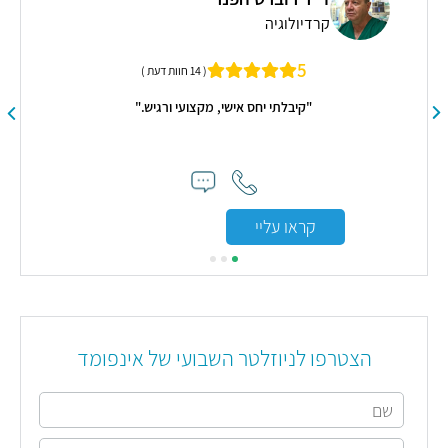
קרדיולוגיה
5
( 14 חוות דעת )
סבר
"קיבלתי יחס אישי, מקצועי ורגיש."
"הג
לצ
שיפ
קראו עליי
הצטרפו לניוזלטר השבועי של אינפומד