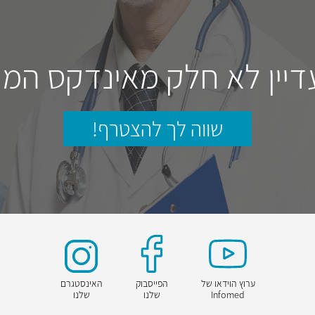
דיין לא חלק מאינדקס המו
שווה לך להצטרף!
ערוץ הוידאו של
הפייסבוק
האינסטגרם
Infomed
שלנו
שלנו