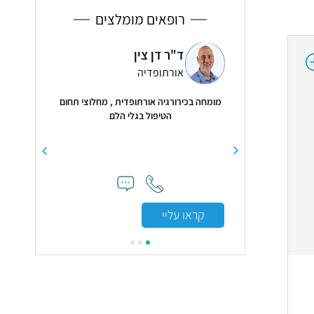
רופאים מומלצים
ד"ר דן צין
ד"ר אסנת שטרייכמן
אורתופדיה
ריאות
רורגיה אורתופדית , מחלוצי תחום
מומחית לרפואה פנימית ומחלות ריאה, מנהלת
הטיפול בגלי הלם
השירות להשתלות ריאה - מרכז רפואי רבין
"ד
עליי
קראו עליי