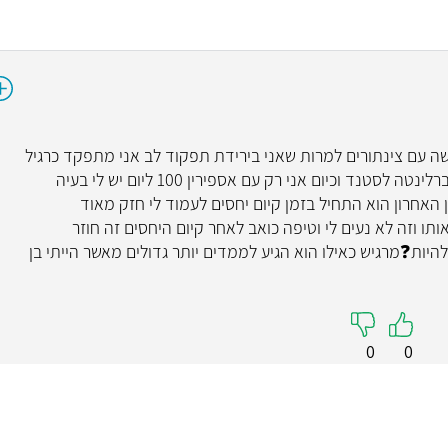
ד"ר עמית דרוין
ראומטולוגיה כללית
מומחה בכי
4.9
( 19 חוות דעת )
ירוע לב קשה עם צינתורים למרות שאני בירידת תפקוד לב אני מתפקד כרגיל
לחלוטין לפני כ4 חודשים הפסקתי את כדור הברלינטה לסטנד וכיום אני רק עם אספירין 100 ליום יש לי בעיה
"דוקטור עמית דרווין רופא מצוין נעים רגיש
חרון הוא התחיל בזמן קיום יחסים לעמוד לי חזק מאוד
ואכפתי קשוב איין הרבה כמוהו"
תו וזה לא נעים לי וטיפה כואב לאחר קיום היחסים זה חוזר
היות❓מרגיש כאילו הוא הגיע לממדים יותר גדולים מאשר הייתי בן
קראו עליי
קראו 
0
0