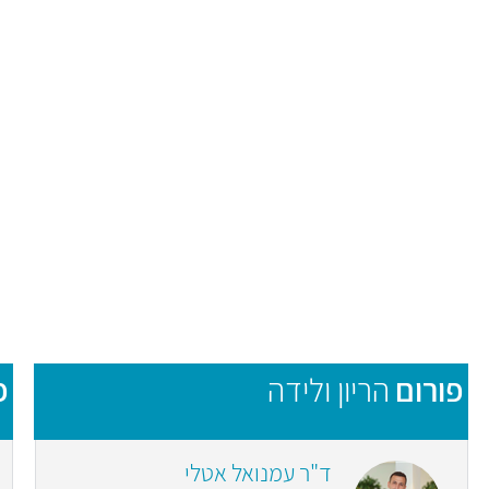
פורום
הריון ולידה
פ
ד"ר עמנואל אטלי