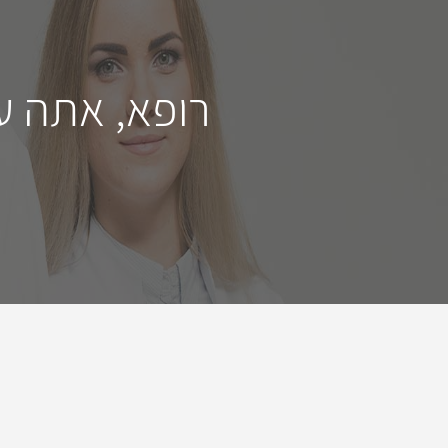
רופא, אתה ע