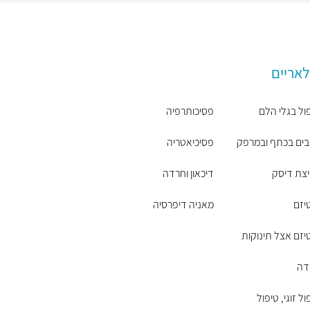
לאריים
ול בגלי הלם
פסיכותרפיה
ים בכתף ובמרפק
פסיכיאטריה
צת דיסק
דיכאון וחרדה
יזם
מאניה דיפרסיה
יזם אצל תינוקות
דה
ול זוגי, טיפול