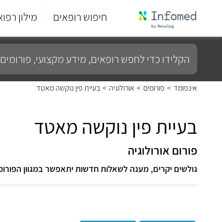
חיפוש רופאים
מילון רפוא
סוף
התפריט
הקלידו
הראשי.
כדי
לחפש
רופאים,
מידע
אינפומד
>
פורומים
>
אורולוגיה
>
בעיית פין נוקשה מאטד
מקצועי,
פורומים
ועוד...
בעיית פין נוקשה מאטד
פורום אורולוגיה
גולשים יקרים, מענה לשאלות חדשות יתאפשר במגוון הפורומ