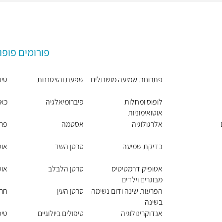
פורומים פופו
פתרונות שמיעה מושתלים
שפעת והצטננות
טיפ
לופוס ומחלות
פיברומיאלגיה
כאב
אוטואימוניות
אלרגולוגיה
אסטמה
פרי
בדיקת שמיעה
סרטן השד
אוט
אטופיק דרמטיטיס
סרטן הלבלב
אוט
מבוגרים וילדים
הפרעות שינה ודום נשימה
סרטן העין
חר
בשינה
אנדוקרינולוגיה
טיפולים ביולוגיים
טיפ