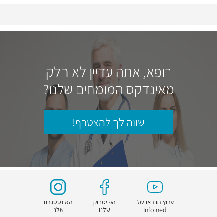
רופא, אתה עדיין לא חלק
מאינדקס המומחים שלנו?
שווה לך להצטרף!
ערוץ הוידאו של
הפייסבוק
האינסטגרם
Infomed
שלנו
שלנו