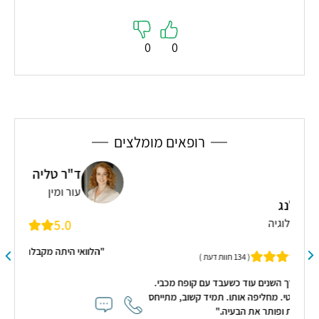
0
0
רופאים מומלצים
ד"ר טליה מאיר
עור ומין
5.0
( 416 חוות דעת )
"הלוואי היתה מקבלת שוב במודיעין נוסעת בעקבותיה"
עם קופח מכבי.
ד קשוב, מתייחס