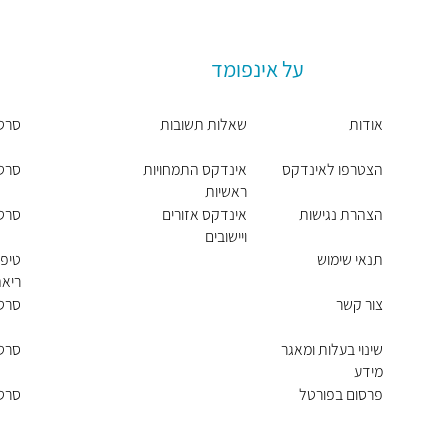
על אינפומד
אודות
שאלות תשובות
סרט
הצטרפו לאינדקס
אינדקס התמחויות
סרט
ראשיות
הצהרת נגישות
אינדקס אזורים
סרטן
ויישובים
תנאי שימוש
טיפו
ריא
צור קשר
סרטן
שינוי בעלות ומאגר
סרטן
מידע
פרסום בפורטל
סרטן