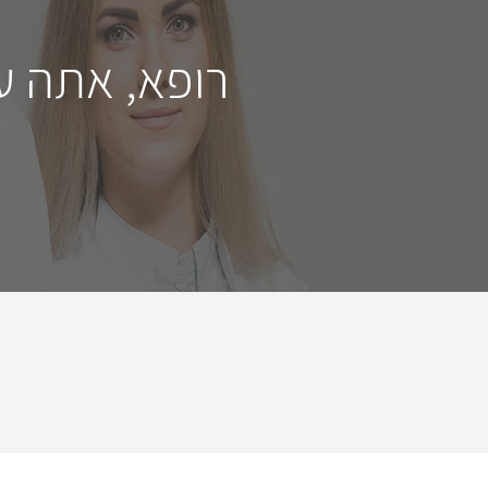
רופא, אתה ע