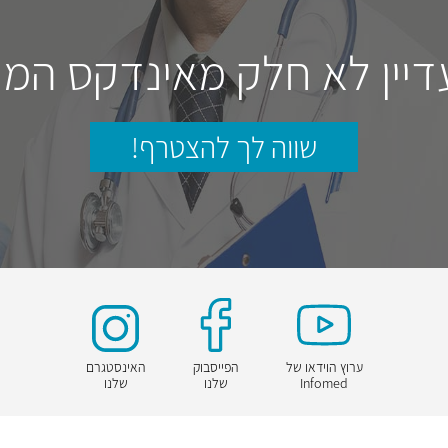
דיין לא חלק מאינדקס המו
שווה לך להצטרף!
ערוץ הוידאו של
הפייסבוק
האינסטגרם
Infomed
שלנו
שלנו