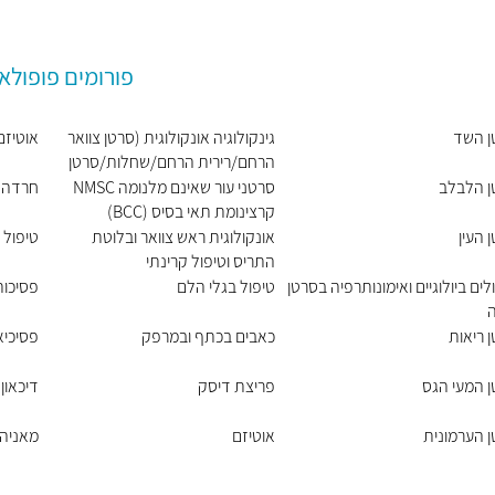
פורומים פופולא
ן השד
גינקולוגיה אונקולוגית (סרטן צוואר
אוטיזם
הרחם/רירית הרחם/שחלות/סרטן
העריה)
ן הלבלב
סרטני עור שאינם מלנומה NMSC
חרדה
קרצינומת תאי בסיס (BCC)
וקרצינומת תאי קשקש (SCC)
 העין
אונקולוגית ראש צוואר ובלוטת
טיפול 
התריס וטיפול קרינתי
לים ביולוגיים ואימונותרפיה בסרטן
טיפול בגלי הלם
פסיכות
ה
 ריאות
כאבים בכתף ובמרפק
פסיכיא
 המעי הגס
פריצת דיסק
דיכאון
 הערמונית
אוטיזם
מאניה 