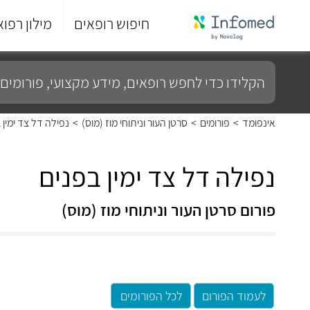
חיפוש רופאים
מילון רפוא
סוף
התפריט
הקלידו
הראשי.
כדי
לחפש
רופאים,
מידע
אינפומד
>
פורומים
>
סרטן העור וניתוחי מוז (מוס)
>
נפילה דל צד ימין 
מקצועי,
פורומים
ועוד...
נפילה דל צד ימין בפנים
פורום סרטן העור וניתוחי מוז (מוס)
לעמוד הפורום
לכל הפורומים