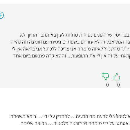
ד"ר צ'ר
רפואת שינ
5
ה נפילה בצד ימין של הפנים נפיחות מתחת לעין באותו צד החיוך לא
ד הנול אבל זה לא עזר גם בשפתיים ניסיתי עם חומצה וזה נהייה
"הייתה לי חוויה 
ותר מהשני ? לאיזה מומחה אני צריכה ללכת ? אני בריאה אין לי
מקצועי,נעים, סבלני 
אתי על זה אין לי את התופעות .. זה לא קרה פתאום ביום אחד
טוב
קראו עליי
0
0
א לטפל בלי לדעת מה הבעיה… להבדק על ידי … רופא משפחה.
ול אסתטי על ידי מומחה בכירורגיה פלסטית… רפואה שלימה.