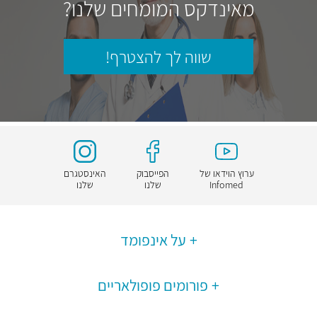
מאינדקס המומחים שלנו?
שווה לך להצטרף!
ערוץ הוידאו של
הפייסבוק
האינסטגרם
Infomed
שלנו
שלנו
על אינפומד
פורומים פופולאריים