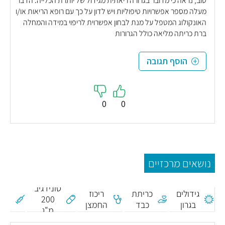
טוב, נראה כי מדובר בגרורה ריאתית מגידול של יותרת הכלייה. הדבר
מעלה מספר אפשרויות טיפוליות ויש לדון על כך עם רופא הריאות או/ו
האונקולוג המטפל על מנת לבחון אפשרוית לריפוי במידה והמחלה
ברת כריתה מליאה כולל הגרורות
הוסף תגובה
0
0
נושאים מרכזיים
חיס
נג
מדידת
סונידגיב
דל
גידולים
כריתת
ריכוז
200
ריא
בגרון
כבד
החמצן
מ"ג
ודל
בדם
קר