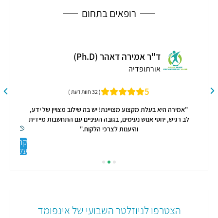
המ
רופאים בתחום
ד"ר אמירה דאהר (Ph.D)
אורתופדיה
רה
5
( 32 חוות דעת )
"אמירה היא בעלת מקצוע מצויינת! יש בה שילוב מצויין של ידע,
"מה
לב רגיש, יחסי אנוש נעימים, בגובה העיניים עם התחשבות מיידית
במה
והיענות לצרכי הלקוח."
והו
יפה
קראו
הו
עליי
אל
ו
ו
ממליצ
הצטרפו לניוזלטר השבועי של אינפומד