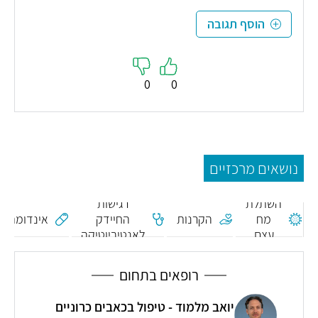
הוסף תגובה
0
0
נושאים מרכזיים
השתלת
רגישות
מח
הקרנות
החיידק
אינדומתאצ
עצם
לאנטיביוטיקה
רופאים בתחום
יואב מלמוד - טיפול בכאבים כרוניים