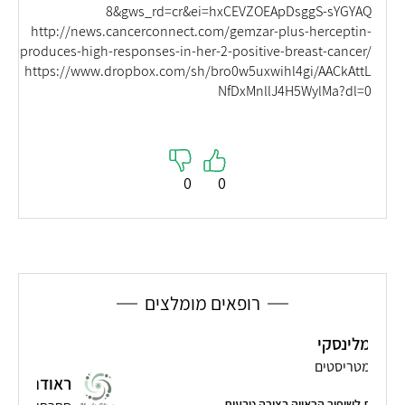
8&gws_rd=cr&ei=hxCEVZOEApDsggS-sYGYAQ
http://news.cancerconnect.com/gemzar-plus-herceptin-
produces-high-responses-in-her-2-positive-breast-cancer/
https://www.dropbox.com/sh/bro0w5uxwihl4gi/AACkAttL
NfDxMnllJ4H5WylMa?dl=0
0
0
רופאים מומלצים
ראודה מאדי
ת