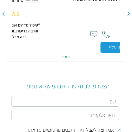
סחרחורת
5.0
( 123 חוות דעת )
"טיפול מדהים ושנוי מורגש אחרי 9שנים של סחרחרות ואי ודאות
והרבה בדיקות..והיחס האישי שלה וההסבר מעל הכל ...תודה
רבה מכל הלב מגיע לה רק טוב וממליץ בחום"
הצטרפו לניוזלטר השבועי של אינפומד
אני רוצה לקבל דיוור ותכנים פרסומיים מהאתר