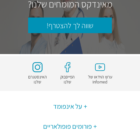
מאינדקס המומחים שלנו?
שווה לך להצטרף!
ערוץ הוידאו של
הפייסבוק
האינסטגרם
Infomed
שלנו
שלנו
על אינפומד
פורומים פופולאריים