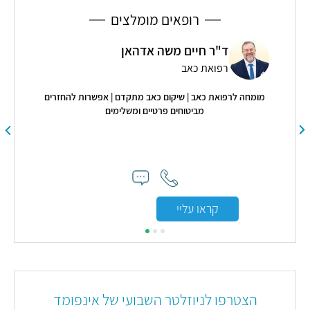
רופאים מומלצים
ר חיים משה אדהאן
פרופ' דרור שו
ואת כאב
ילדים
ת כאב | שיקום כאב מתקדם | אפשרות להחזרים
4.9
מביטוחים פרטיים ומשלימים
"רופא מדהים, גישה מצטיינ
מא
ראו עליי
קראו עליי
הצטרפו לניוזלטר השבועי של אינפומד