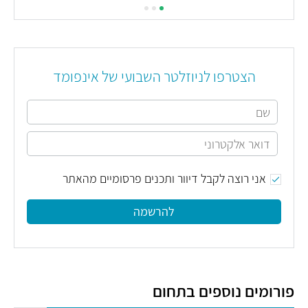
כת
ים
רות
ת,
חוק
הצטרפו לניוזלטר השבועי של אינפומד
מה
ן
פעת
כה
נו
שך,
אני רוצה לקבל דיוור ותכנים פרסומיים מהאתר
לה
ים
להרשמה
פורומים נוספים בתחום