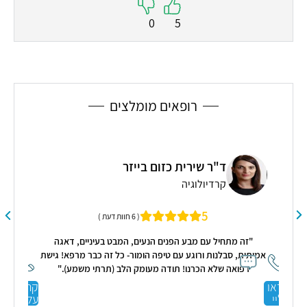
0
5
רופאים מומלצים
ד"ר שירית כזום בייזר
מומח
קרדיולוגיה
5
( 6 חוות דעת )
ת
"זה מתחיל עם מבע הפנים הנעים, המבט בעיניים, דאגה
אמיתית, סבלנות ורוגע עם טיפה הומור- כל זה כבר מרפא! גישת
תה
רפואה שלא הכרנו! תודה מעומק הלב (תרתי משמע)."
קראו
קראו
 על
עליי
עליי