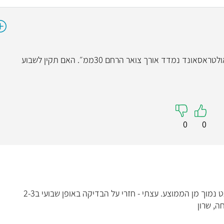
שלום, אני בהריון תאומים שבוע 15, בבדיקת אולטראסאונד נמדד אורך צואר הרחם 30ממ״. האם תקין לשבוע
0
0
שלום מירי. אורך הצוואר עדיים תקין אם כי מעט נמוך מן הממוצע. עצתי - חזרי על הבדיקה באופן שבועי ב2-3
ה, שרון