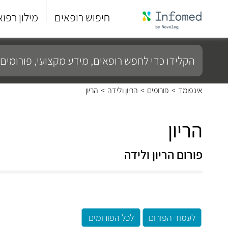
חיפוש רופאים
מילון רפוא
סוף
התפריט
הקלידו
הראשי.
כדי
לחפש
רופאים,
מידע
אינפומד
>
פורומים
>
הריון ולידה
>
הריון
מקצועי,
פורומים
ועוד...
הריון
פורום הריון ולידה
לעמוד הפורום
לכל הפורומים