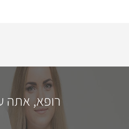
רופא, אתה ע