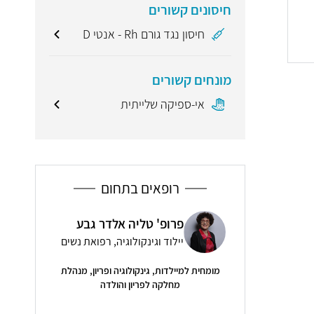
חיסונים קשורים
חיסון נגד גורם Rh - אנטי D
מונחים קשורים
אי-ספיקה שלייתית
רופאים בתחום
ת רביב
פרופ' טליה אלדר גבע
ד"ר
קולוגיה, רפואת נשים
יילוד וגינקולוגיה, רפואת נשים
ייל
מומחית למיילדות, גינקולוגיה ופריון, מנהלת
4.9
( 8 חוות דעת )
מחלקה לפריון והולדה
יבה נעימה עם הרבה
"ד"ר רודי ר
נות"
ב