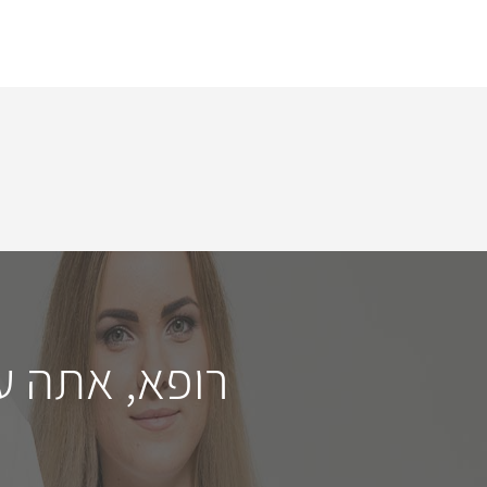
רופא, אתה ע