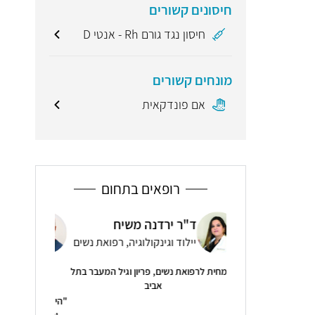
חיסונים קשורים
חיסון נגד גורם Rh - אנטי D
מונחים קשורים
אם פונדקאית
רופאים בתחום
נה משיח
פרופ' יעקב לברון
ד"ר
קולוגיה, רפואת נשים
יילוד וגינקולוגיה, רפואת נשים
ייל
פריון וגיל המעבר בתל
4.8
5
( 5 חוות דעת )
יב
"הייתי לפני שנים אצל פרופ לברון, רופא משכמו
"דר רות אישה 
ומעלה ובזכותו בגיל 47 ו 48 ילדתי את ילדי
המידע הועב