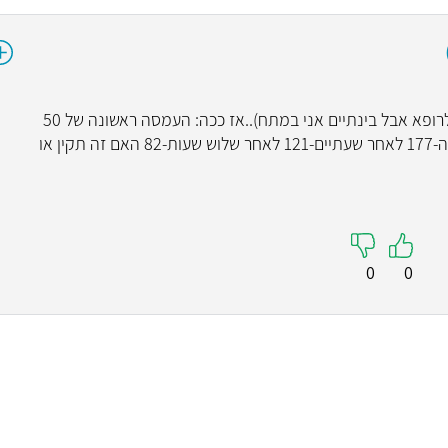
היי,הגיעו תוצאות של העמסת סוכר 100(אלך לרופא אבל בינתיים אני במתח)..אז ככה: העמסה ראשונה של 50
גרם-169 העמסה של 100: בצום-96 לאחר שעה-177 לאחר שעתיים-121 לאחר שלוש שעות-82 האם זה תקין או
0
0