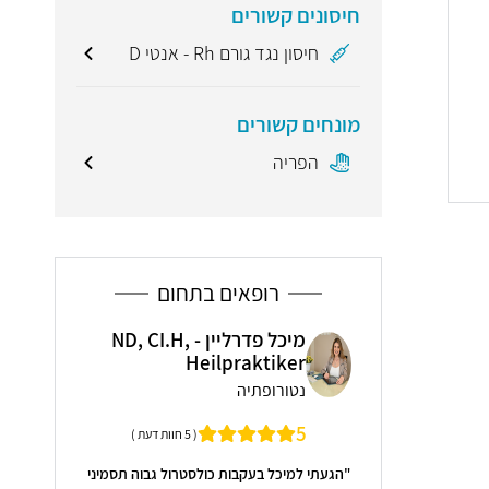
חיסונים קשורים
חיסון נגד גורם Rh - אנטי D
מונחים קשורים
הפריה
רופאים בתחום
מיכל פדרליין - ND, CI.H,
פרופ' ישראל מייזנר
פרו
Hei
יילוד וגינקולוגיה, רפואת נשים
ייל
מנהל יחידת האולטרה-סאונד בבי"ח בילינסון
מומחה להריון בס
( 5 חוות דעת )
כולסטרול גבוה תסמיני