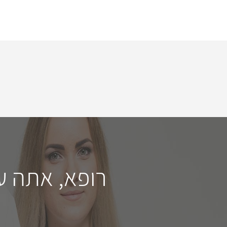
רופא, אתה ע