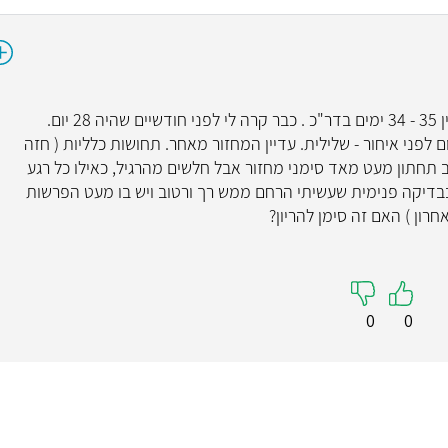
מחזור אחרון 2-9 .ב-23 מלדעתי ביוץ מחזור בין 35 - 34 ימים בדר"כ . כבר קרה לי לפני חודשיים שהיה 28 יום.
ביתית שנעשתה ב-5/10 כביכול יום לפני איחור - שלילית. עדיין המחזור מאחר. תחושות כלליות ( חזה
ב תחתון מעט מאד סימני מחזור אבל חלשים מהרגיל, כאילו כל רגע
בדיקה פנימית שעשיתי הרחם ממש רך ורטוב ויש בו מעט הפרשות
רון ) האם זה סימן להריון?
0
0