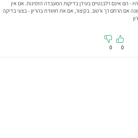
 היו - הם אינם רלבנטיים בעידן בדיקות המעבדה הזמינות. אם אין
שנה אם הרחם רך ורטוב. בקיצור, אם את חושדת בהריון - בצעי בדיקה
ון
0
0
פרופ' יוסי עזרא
lpraktiker
יילוד וגינקולוגיה, רפואת נשים
נטורופתיה
מומחה להריון בסיכון ולידות בקיסרי עם נסיון רב
5
שנים
"הגעתי למיכל בעקבות 