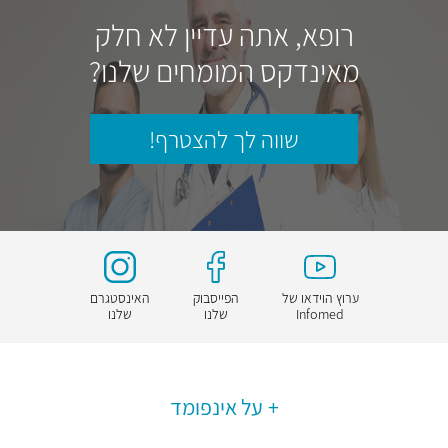
רופא, אתה עדיין לא חלק
מאינדקס המומחים שלנו?
שווה לך להצטרף!
ערוץ הוידאו של
הפייסבוק
האינסטגרם
Infomed
שלנו
שלנו
על אינפומד