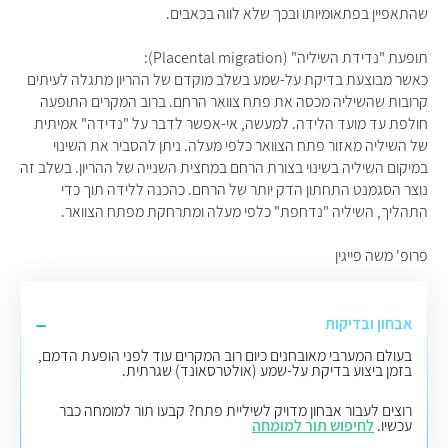
שהתאפיין בפתאומיותו ובכך שלא לווה בכאבים.
תופעת "נדידת השיליה" (Placental migration):
כאשר מבוצעת בדיקת על-שמע בשלב מוקדם של ההריון מתגלה לעיתים
קרובות שהשיליה מכסה את פתח צוואר הרחם. ברוב המקרים התופעה
חולפת עד מועד הלידה. למעשה, אי-אפשר לדבר על "נדידה" אמיתית
של השיליה מאזור פתח הצוואר כלפי מעלה. ניתן להסביר את השינוי
במיקום השיליה בשינוי בצורת הרחם במחצית השנייה של ההריון. בשלב זה
נוצר הסגמנט התחתון הדק יותר של הרחם. כהכנה ללידה תוך כדי
התהליך, השיליה "נדחפת" כלפי מעלה ומתרחקת מפתח הצוואר.
פרופ' משה פייגין
אבחון ובדיקות
בעולם המערבי מאובחנים כיום רוב המקרים עוד לפני הופעת הדמם,
בזמן ביצוע בדיקת על-שמע (אולטרסאונד) שגרתית.
רוצים לעבור אבחון מדויק לשיליית פתח? קבעו תור למומחה כבר
עכשיו.
לחיפוש תור למומחה