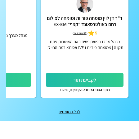
ד"ר דן לוין מומחה פוריות ומומחה לצילום
ד"
רחם באולטרסאונד "קצף" EX-EM
5
5
(
30 חוות דעת
)
מנהל מערך נשים ו
מנהל מרכז רפואת נשים באם המושבות פתח
תקווה | ממומחה פוריות ו-IVF אסותא רמת החייל |
אפשרות לקבלת החזר על ייעוץ מחברות הביטוח
הפרטיות
לקביעת תור
לק
התור הפנוי הקרוב: 09/08/26, 16:30
לכל המומחים