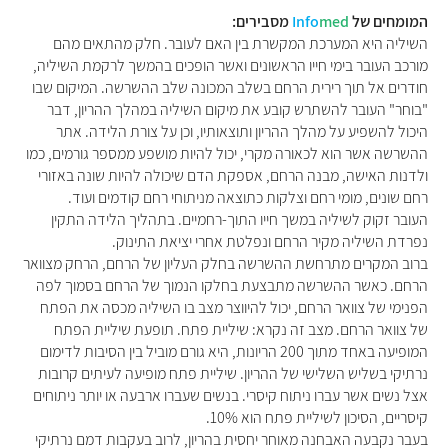
המומחים של
med
Info
מסבירים:
השיליה היא המערכת המקשרת בין האם לעובר. חלק מהתאים מהם
מורכב העובר בימי חייו הראשונים ואשר הופכים בהמשך לרקמת השיליה,
חודרים אל תוך רירית הרחם בשלב המכונה שלב ההשרשה. המיקום שבו
"בוחר" העובר להשתרש קובע את מיקום השיליה במהלך ההריון, דבר
היכול להשפיע על מהלך ההריון ותוצאותיו, וכן על צורת הלידה. אתר
ההשרשה אשר הוא לכאורה מקרי, יכול להיות מושפע ממספר גורמים, כמו
ולדנות האישה, מבנה הרחם, אספקת הדם שיכולה להיות שונה באזורי
רחם שונים, מומי רחם וצלקות כתוצאה מניתוחי רחם קודמים ועוד.
העובר זקוק לשיליה במשך חייו התוך-רחמיים. בתהליך הלידה התקין
נפרדת השיליה מקיר הרחם ונפלטת אחרי יציאת התינוק.
ברוב המקרים מתרחשת ההשרשה בחלק העליון של הרחם, הרחק מצוואר
הרחם. כאשר ההשרשה מתבצעת בחלקו הנמוך של הרחם בסמוך לפה
הפנימי של צוואר הרחם, יכול להיווצר מצב בו השיליה מכסה את הפתח
של צוואר הרחם. מצב זה נקרא: שיליית פתח. תופעת שיליית הפתח
המופיעה באחד מתוך 200 הריונות, היא גורם מוביל בין הסיבות לדימום
נרתיקי בשליש השלישי של ההריון. שיליית פתח מופיעה לעיתים קרובות
אצל נשים אשר עברו ניתוח קיסרי. בנשים שעברו ארבעה או יותר ניתוחים
קיסריים, הסיכון לשיליית פתח הוא 10%.
בעבר נקבעה האבחנה מאוחר יחסית בהריון, לרוב בעקבות דמם נרתיקי