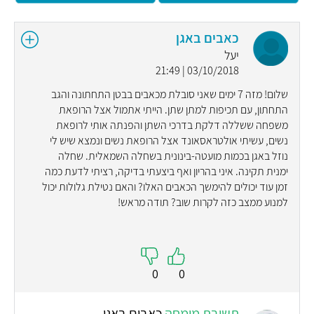
כאבים באגן
יעל
03/10/2018 | 21:49
שלום! מזה 7 ימים שאני סובלת מכאבים בבטן התחתונה והגב
התחתון, עם תכיפות למתן שתן. הייתי אתמול אצל הרופאת
משפחה ששללה דלקת בדרכי השתן והפנתה אותי לרופאת
נשים, עשיתי אולטראסאונד אצל הרופאת נשים ונמצא שיש לי
נוזל באגן בכמות מועטה-בינונית בשחלה השמאלית. שחלה
ימנית תקינה. איני בהריון ואף ביצעתי בדיקה, רציתי לדעת כמה
זמן עוד יכולים להימשך הכאבים האלו? והאם נטילת גלולות יכול
למנוע ממצב כזה לקרות שוב? תודה מראש!
0
0
תשובת מומחה
כאבים באגן