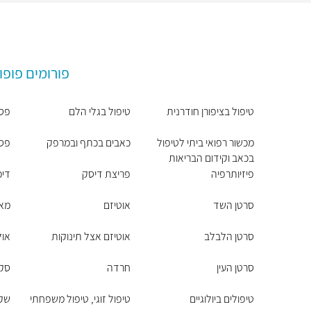
פורומים פופו
טיפול בציפורן חודרנית
טיפול בגלי הלם
פסי
מכשור רפואי ביתי לטיפול
כאבים בכתף ובמרפק
פסי
בכאב וקידום הבריאות
פיזיותרפיה
פריצת דיסק
דיכ
סרטן השד
אוטיזם
מאנ
סרטן הלבלב
אוטיזם אצל תינוקות
אול
סרטן העין
חרדה
סקי
טיפולים ביולוגיים
טיפול זוגי, טיפול משפחתי
שקי