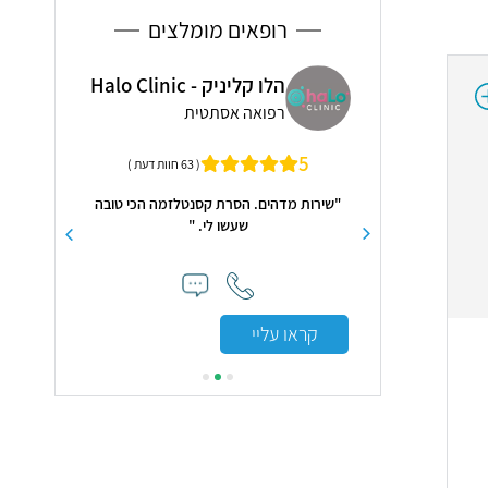
רופאים מומלצים
תן קפלן
הלו קליניק - Halo Clinic
פרו
רפואה אסתטית
קרד
5.0
5
( 157 חוות דעת )
( 63 חוות דעת )
ם מקצועי סבלני הכל
"שירות מדהים. הסרת קסנטלזמה הכי טובה
"הכל לפי טע
ונתן קפלן טיפל ואיבחן
שעשו לי. "
מציע גם לחבר
 ורגישה אני מודה לו
פלא שלו . אוהד ניר"
קראו עליי
קראו עלי