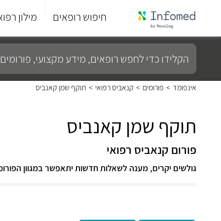
חיפוש רופאים
מילון רפוא
סוף
התפריט
הקלידו
הראשי.
כדי
לחפש
רופאים,
מידע
אינפומד
>
פורומים
>
קנאביס רפואי
>
תוקף שמן קאנביס
מקצועי,
פורומים
ועוד...
תוקף שמן קאנביס
פורום קנאביס רפואי
גולשים יקרים, מענה לשאלות חדשות יתאפשר במגוון הפורו