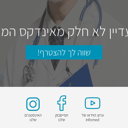
דיין לא חלק מאינדקס המו
שווה לך להצטרף!
ערוץ הוידאו של
הפייסבוק
האינסטגרם
Infomed
שלנו
שלנו