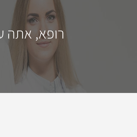
רופא, אתה ע