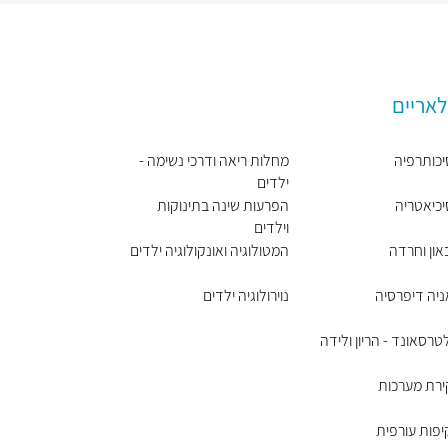
לאריים
כותרפיה
מחלות ריאה ודרכי נשימה -
ילדים
כיאטריה
הפרעות שינה בתינוקות
וילדים
און וחרדה
המטולוגיה ואונקולוגיה ילדים
יה דיפרסיה
נוירולוגיה ילדים
טרסאונד - הריון ולידה
רת מערכות
פות עורפית