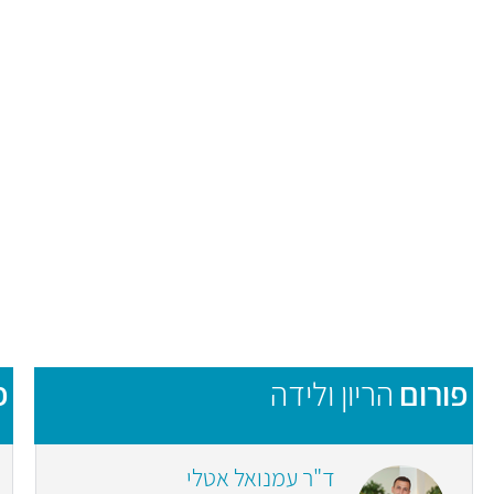
פורום
הריון ולידה
פ
ד"ר עמנואל אטלי