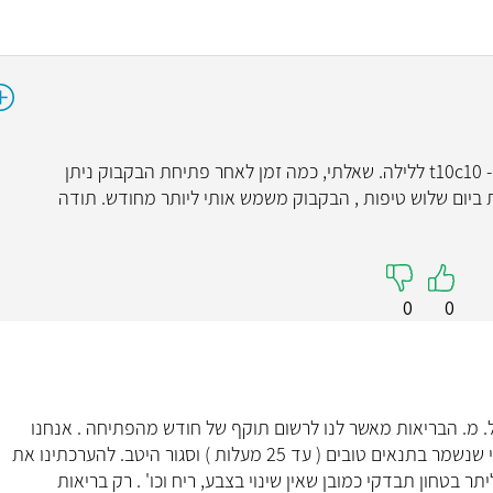
פרופ' שמחה מיזל
ד"ר יהונ
קרדיולוגיה
עור ומין
4.9
5.0
( 46 חוות דעת )
שלום אני משתמשת בשמן שלכם t10c2 ליום ו- t10c10 ללילה. שאלתי, כמה זמן לאחר פתיחת הבקבוק ניתן
ום שלוש טיפות , הבקבוק משמש אותי ליותר מחודש. תודה
"הכל לפי טעמי ומרוצה מהגישה אלי ,ואני
"צוות המרפאה מדהי
מציע גם לחברים שלי עם אותם בעיות ללכת
בניהולו של דוקטור יה
אליו"
אותי בצורה מקצועית
אישית ולכל הצוות הנ
0
0
קראו עליי
קראו עליי
בל. מ. הבריאות מאשר לנו לרשום תוקף של חודש מהפתיחה . אנחנו
כמובן בודקים מעבר לכך ואין שינוי ניכר בתנאי שנשמר בתנאים טובים ( עד 25 מעלות ) וסגור היטב. להערכתינו את
ר בטחון תבדקי כמובן שאין שינוי בצבע, ריח וכו' . רק בריאות