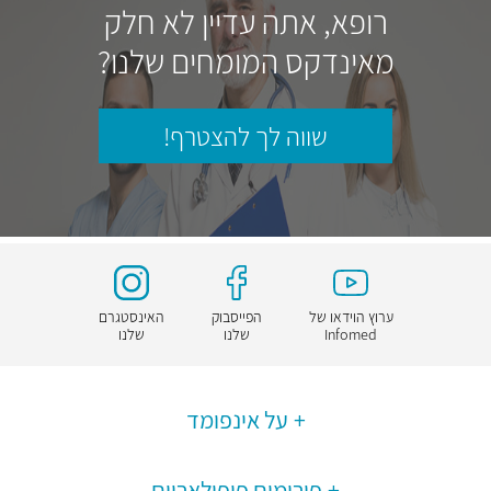
רופא, אתה עדיין לא חלק
מאינדקס המומחים שלנו?
שווה לך להצטרף!
ערוץ הוידאו של
הפייסבוק
האינסטגרם
Infomed
שלנו
שלנו
על אינפומד
פורומים פופולאריים