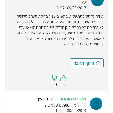
י.א
09/09/2013 | 11:17
תודה על תשובתך,עשיתי בזמנו ב-4.13 בדיקת סטרובוסקופיה
,בבני ציון,האם את מתכוונת שיש לחזור על הבדיקה? כי עד כה
לא ברור מה הסיבה לשיתוק החלקי של המיתר הימני-אני עדיין
צרודה באותה מידה כמעט ,אך המצב לא הורע.האם יש לדרוש
מא.א.ג. הפניה חוזרת לבדיקה? האם זה מצב שכדאי לי
להתעקש עליו? תודה מראש.
הוסף תגובה
0
0
תשובת מומחה
סי טי-המשך
דר' לימור מועלם קלמוביץ
30/09/2013 | 12:29