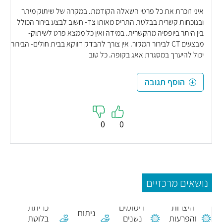
איני זוכרת את כל פרטי השאלה הקודמת. במקרה של שיתוק מיתר
ובנוכחות קשרית בבלטת התריס מאותו צד- חשוב לבצע בירור הכולל
בין היתר ביופסיה מהקשרית. במידה ואין כל ממצא פרט לשיתוק-
מבצעים CT לבירור המקור. אין צורך להבדק דווקא בבית חולים- הבירור
יכול להיערך במסגרת אאג בקופה. כל טוב
הוסף תגובה
0
0
נושאים מרכזיים
חבלות,
ניתוח
היצרות
דימומים
כריתת
ניתוח
ת
והפרעות
נשנים
בלוטת