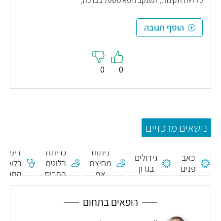
כלליות תקינות, למעקב רופא מטפל בברכה,
הוסף תגובה
0
0
נושאים מרכזיים
ניתוח
כריתת
דימות
כאב
גידולים
מחיצת
בלוטת
בלוטת
פנים
בגרון
אף
התריס
התריס
רופאים בתחום